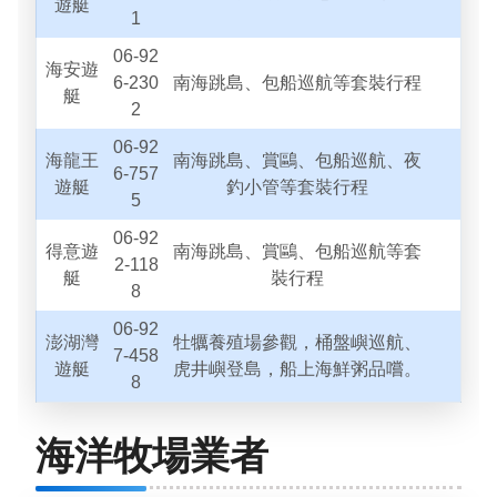
遊艇
1
06-92
海安遊
6-230
南海跳島、包船巡航等套裝行程
艇
2
06-92
海龍王
南海跳島、賞鷗、包船巡航、夜
6-757
遊艇
釣小管等套裝行程
5
06-92
得意遊
南海跳島、賞鷗、包船巡航等套
2-118
艇
裝行程
8
06-92
澎湖灣
牡犡養殖場參觀，桶盤嶼巡航、
7-458
遊艇
虎井嶼登島，船上海鮮粥品嚐。
8
海洋牧場業者