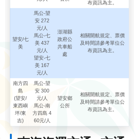
布資訊為主。
馬公-望
安 272
元/人
澎湖縣
馬公-七
相關開航規定、票價
望安/七
政府公
美 437
及時間請參考單位公
美
共車船
元/人
布資訊為主。
處
望安-七
美 167
元/人
南方四
馬公-望
島
安 300
相關開航規定、票價
(望安/
元/人
望安鄉
及時間請參考單位公
東西嶼
馬公-南
公所
布資訊為主。
坪/東
方四島 4
吉)
60元/人