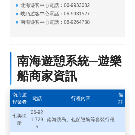
北海遊客中心電話：06-9933082
環境教育網
行政資訊網
岐頭遊客中心電話：06-9931527
RSS
臉書粉絲團
南海遊客中心電話：06-9264738
首長信箱
English
日本語
Tiếng Việt
南海遊憩系統─遊樂
ไทย
Bahasa indonesia
船商家資訊
南海遊
備
電話
行程內容
程業者
註
06-92
七美快
1-729
南海跳島、包船巡航等套裝行程
艇
5