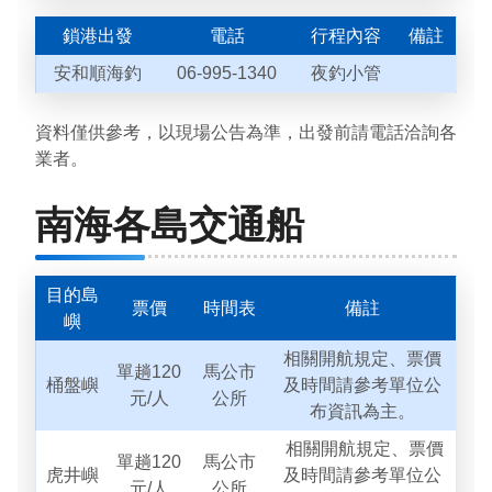
鎖港出發
電話
行程內容
備註
安和順海釣
06-995-1340
夜釣小管
資料僅供參考，以現場公告為準，出發前請電話洽詢各
業者。
南海各島交通船
目的島
票價
時間表
備註
嶼
相關開航規定、票價
單趟120
馬公市
桶盤嶼
及時間請參考單位公
元/人
公所
布資訊為主。
相關開航規定、票價
單趟120
馬公市
虎井嶼
及時間請參考單位公
元/人
公所