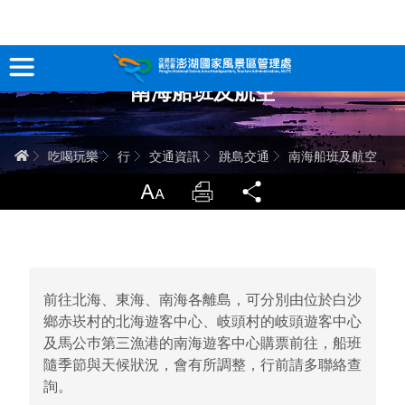
跳
到
主
南海船班及航空
要
訊息專區
內
容
關於澎湖
首頁
吃喝玩樂
行
交通資訊
跳島交通
南海船班及航空
吃喝玩樂
放大
列印
分享
服務專區
智慧觀光情報站
前往北海、東海、南海各離島，可分別由位於白沙
永續旅遊
鄉赤崁村的北海遊客中心、岐頭村的岐頭遊客中心
及馬公巿第三漁港的南海遊客中心購票前往，船班
隨季節與天候狀況，會有所調整，行前請多聯絡查
網站導覽
兒童版
詢。