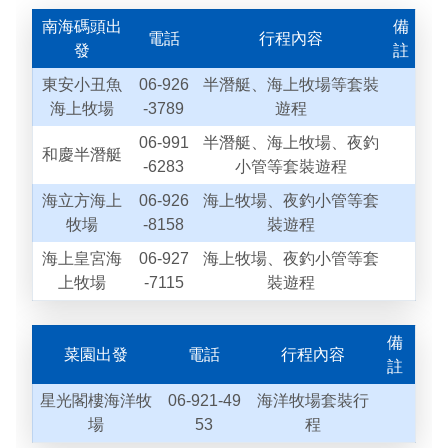
南海碼頭出
備
電話
行程內容
發
註
東安小丑魚
06-926
半潛艇、海上牧場等套裝
海上牧場
-3789
遊程
06-991
半潛艇、海上牧場、夜釣
和慶半潛艇
-6283
小管等套裝遊程
海立方海上
06-926
海上牧場、夜釣小管等套
牧場
-8158
裝遊程
海上皇宮海
06-927
海上牧場、夜釣小管等套
上牧場
-7115
裝遊程
備
菜園出發
電話
行程內容
註
星光閣樓海洋牧
06-921-49
海洋牧場套裝行
場
53
程