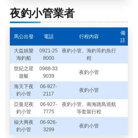
夜釣小管業者
備
馬公出發
電話
行程內容
註
大益娛樂
0921-25
夜釣小管、海釣等釣魚行
海釣船
8000
程
世紀之星
0988-33
夜釣小管
遊艇
9039
海天下夜
06-927-
夜釣小管
釣小管
2117
亞曼尼夜
06-927-
夜釣小管、南海跳島巡航
釣小管
7775
等套裝行程
福大興夜
06-926-
夜釣小管
釣小管
3299