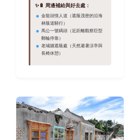
✨🔋 周邊補給與好去處：
金龍頭情人道（遮蔭茂密的沿海
林蔭道騎行）
馬公一號碼頭（近距離觀察巨型
郵輪停靠）
老城牆遮蔭處（天然避暑涼亭與
長椅休憩）