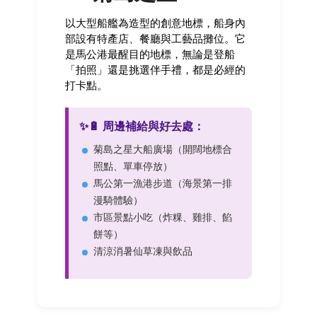
以大型船艦為造型的創意地標，船身內
部設有特產店、餐廳與工藝品攤位。它
是馬公港最醒目的地標，無論是登船
「拍照」還是挑選伴手禮，都是必經的
打卡點。
✨🔋 周邊補給與好去處：
菊島之星大船廣場（開闊地標合
照點、單車停放）
馬公第一漁港步道（海景第一排
漫騎體驗）
市區景點小吃（炸粿、雞排、餡
餅等）
清涼消暑仙草凍與飲品