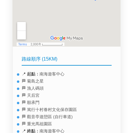
路線順序 (15KM)
📍
起點：
南海遊客中心
🏁 菊島之星
🏁 漁人碼頭
🏁 天后宮
🏁 順承門
🏁 篤行十村眷村文化保存園區
🏁 觀音亭遊憩區 (自行車道)
🏁 重光馬祖園區
📍
終點：
南海遊客中心