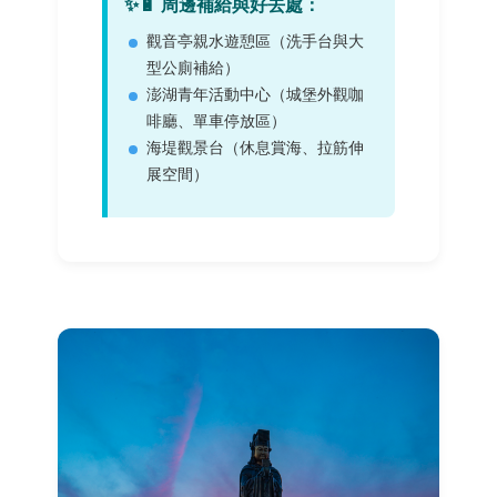
✨🔋 周邊補給與好去處：
觀音亭親水遊憩區（洗手台與大
型公廁補給）
澎湖青年活動中心（城堡外觀咖
啡廳、單車停放區）
海堤觀景台（休息賞海、拉筋伸
展空間）