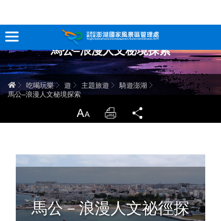
跳
到
主
馬公–浪漫人文秘境探索
要
訊息專區
內
容
關於澎湖
首頁
吃喝玩樂
遊
主題旅遊
騎遊澎湖
馬公–浪漫人文秘境探索
吃喝玩樂
放大
列印
分享
服務專區
智慧觀光情報站
永續旅遊
馬公－浪漫人文祕徑探
網站導覽
兒童版