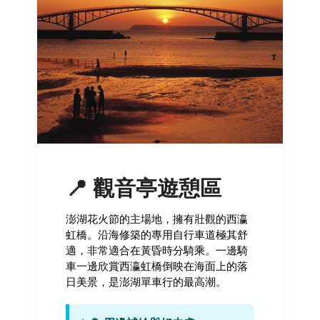
📍 觀音亭遊憩區
澎湖花火節的主場地，擁有壯觀的西瀛
虹橋。沿海修築的專用自行車道極其舒
適，非常適合在黃昏時分騎乘。一邊騎
車一邊欣賞西瀛虹橋倒映在海面上的落
日美景，是澎湖單車行的最高潮。