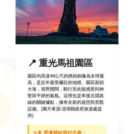
📍 重光馬祖園區
園區內高達48公尺的媽祖銅像為全球最
高，是近年最受矚目的地標。園區面朝
大海，視野開闊，騎行至此能感受到神
聖與平靜的氣氛。這裡也是串接北環路
線的關鍵據點，擁有全新的遊憩與景觀
設施。(圖片來源:澎湖縣政府旅遊處提
供)
✨🔋 周邊補給與好去處：