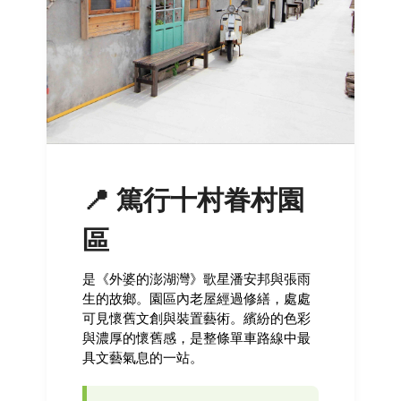
📍 篤行十村眷村園
區
是《外婆的澎湖灣》歌星潘安邦與張雨
生的故鄉。園區內老屋經過修繕，處處
可見懷舊文創與裝置藝術。繽紛的色彩
與濃厚的懷舊感，是整條單車路線中最
具文藝氣息的一站。