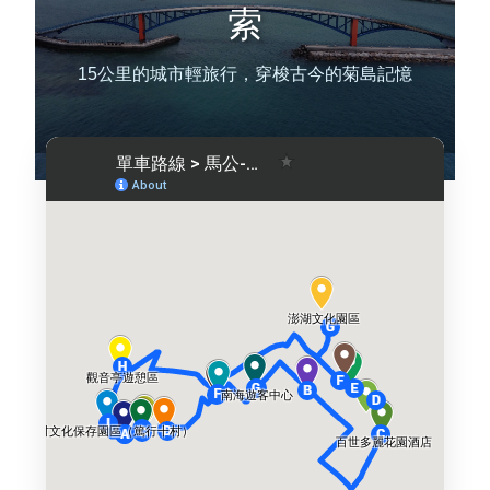
索
環境教育網
行政資訊網
15公里的城市輕旅行，穿梭古今的菊島記憶
RSS
臉書粉絲團
首長信箱
English
日本語
Tiếng Việt
ไทย
Bahasa indonesia