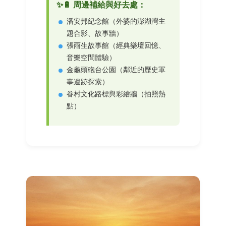
✨🔋 周邊補給與好去處：
潘安邦紀念館（外婆的澎湖灣主
題合影、故事牆）
張雨生故事館（經典樂壇回憶、
音樂空間體驗）
金龜頭砲台公園（鄰近的歷史軍
事遺跡探索）
眷村文化路標與彩繪牆（拍照熱
點）