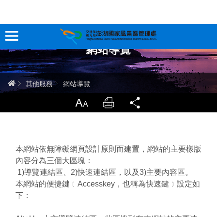
跳
到
主
網站導覽
要
訊息專區
內
容
關於澎湖
首頁
其他服務
網站導覽
吃喝玩樂
放大
列印
分享
服務專區
智慧觀光情報站
本網站依無障礙網頁設計原則而建置，網站的主要樣版
內容分為三個大區塊：
永續旅遊
1)導覽連結區、2)快速連結區，以及3)主要內容區。
本網站的便捷鍵﹝Accesskey，也稱為快速鍵﹞設定如
下：
網站導覽
兒童版