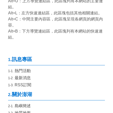
Alt+U：上方導覽連結區，此區塊列有本網站的主要連
環境教育網
行政資訊網
結。
Alt+L：左方快速連結區，此區塊包括其他相關連結。
RSS
臉書粉絲團
Alt+C：中間主要內容區，此區塊呈現各網頁的網頁內
容。
首長信箱
English
Alt+B：下方導覽連結區，此區塊列有本網站的快速連
結。
日本語
Tiếng Việt
ไทย
Bahasa indonesia
.訊息專區
1
熱門活動
1-1.
最新消息
1-2.
RSS訂閱
1-3.
.關於澎湖
2
島嶼簡述
2-1.
地質地形