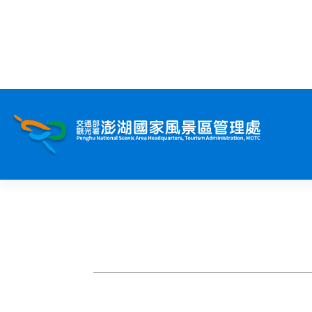
跳
到
首頁
主
要
:::
內
容
訊息專區
關於澎湖
吃喝玩樂
服