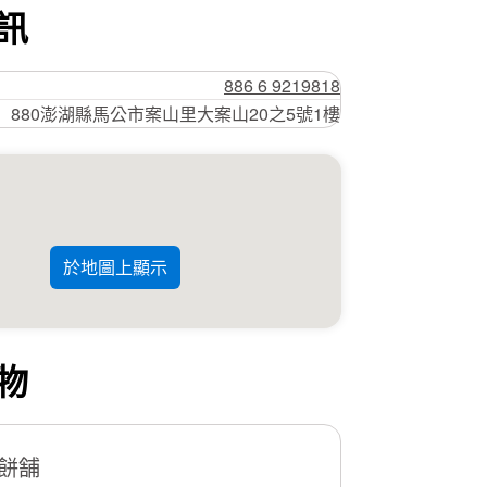
訊
886 6 9219818
880澎湖縣馬公市案山里大案山20之5號1樓
於地圖上顯示
物
餅舗