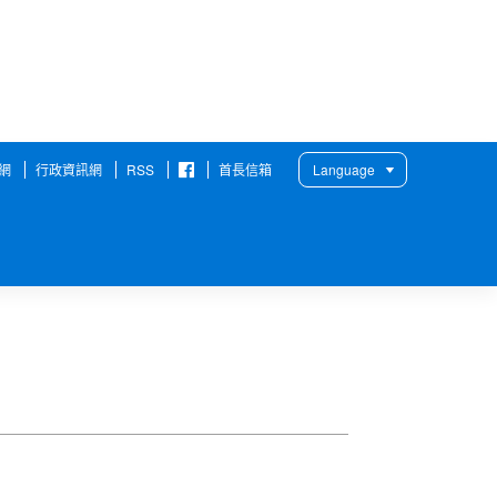
放大
列印
分享
網
行政資訊網
RSS
首長信箱
Language
臉
書
粉
絲
團