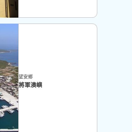
望安鄉
將軍澳嶼