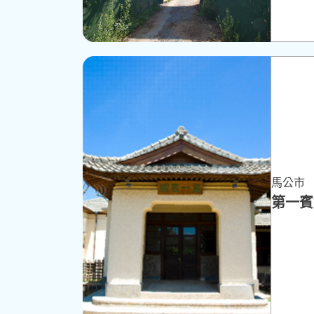
馬公市
第一賓