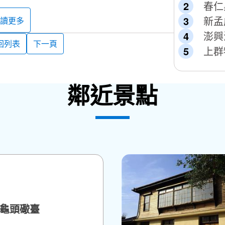
春仁
新孟
讀更多
澎興
回列表
下一頁
上群
鄰近景點
龜頭礮臺