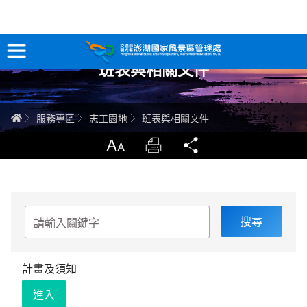
跳
到
主
班表與相關文件
要
訊息專區
內
容
關於澎湖
首頁
服務專區
志工園地
班表與相關文件
吃喝玩樂
放大
列印
分享
服務專區
請
智慧觀光情報站
輸
入
關
永續旅遊
鍵
字
計畫及須知
網站導覽
兒童版
進入