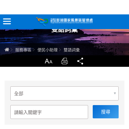
跳
到
主
雙語詞彙
要
訊息專區
內
容
關於澎湖
首頁
服務專區
便民小助理
雙語詞彙
吃喝玩樂
放大
列印
分享
服務專區
選
智慧觀光情報站
擇
分
類
永續旅遊
關
鍵
字
網站導覽
兒童版