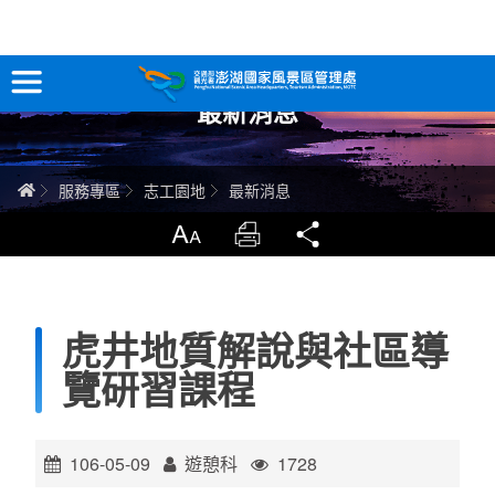
跳
到
主
最新消息
要
訊息專區
內
容
關於澎湖
首頁
服務專區
志工園地
最新消息
吃喝玩樂
放大
列印
分享
服務專區
虎井地質解說與社區導
智慧觀光情報站
覽研習課程
永續旅遊
106-05-09
遊憩科
1728
網站導覽
兒童版