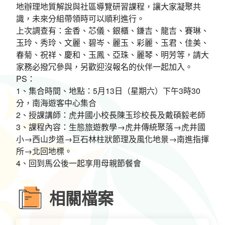
地辦理地質解說與社區導覽研習課程，讓大家凝聚共
識，未來分組帶領時可以順利進行。
上次調查有：金香、芯儀、銀櫃、鎌吉、龍吉、賽琳、
玉玲、秀玲、文麗、碧岑、麗玉、彩麗、玉君、佳美、
春菊、祝祥、慶和、玉鳳、亞珠、麗琴、明芳等，請大
家務必撥冗參與，另歡迎沒報名的伙伴一起加入。
PS：
1、集合時間、地點：5月13日（星期六）下午3時30
分，南海遊客中心集合
2、授課講師：虎井國小校長陳玉珍校長及戴碩毅老師
3、課程內容：生態旅遊教學→虎井傳統聚落→虎井國
小→西山步道→巨石林柱狀節理及風化地景→南進指揮
所→北回地標。
4、回到馬公後一起享用母親節餐會
相關檔案