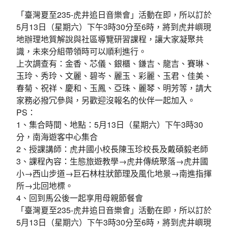
環境教育網
行政資訊網
「臺灣夏至235-虎井追日音樂會」活動在即，所以訂於
5月13日（星期六）下午3時30分至6時，將到虎井嶼現
RSS
臉書粉絲團
地辦理地質解說與社區導覽研習課程，讓大家凝聚共
識，未來分組帶領時可以順利進行。
首長信箱
English
上次調查有：金香、芯儀、銀櫃、鎌吉、龍吉、賽琳、
玉玲、秀玲、文麗、碧岑、麗玉、彩麗、玉君、佳美、
日本語
Tiếng Việt
春菊、祝祥、慶和、玉鳳、亞珠、麗琴、明芳等，請大
家務必撥冗參與，另歡迎沒報名的伙伴一起加入。
PS：
ไทย
Bahasa indonesia
1、集合時間、地點：5月13日（星期六）下午3時30
分，南海遊客中心集合
2、授課講師：虎井國小校長陳玉珍校長及戴碩毅老師
3、課程內容：生態旅遊教學→虎井傳統聚落→虎井國
小→西山步道→巨石林柱狀節理及風化地景→南進指揮
所→北回地標。
4、回到馬公後一起享用母親節餐會
「臺灣夏至235-虎井追日音樂會」活動在即，所以訂於
5月13日（星期六）下午3時30分至6時，將到虎井嶼現