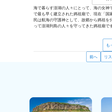
海で暮らす澎湖の人々にとって、海の女神
で最も早く建立された媽祖廟で、現在「国
民は航海の守護神として、故郷から媽祖を分
って澎湖列島の人々を守ってきた媽祖廟で
も「媽祖宮」もしくは略して「媽宮」と呼ば
ある「馬公」に改められ、これが今日の馬
公のランドマークとなっているだけでなく
も
ます。
前へ
リス
天后宮は長い歴史を有し、その建築もとて
後殿に分かれており、左右それぞれに一匹
かけられており、三匹の龍が守っています
ますが、当時の精巧な建築技術をそこかし
ギのほか、「趙子龍單騎救主」という物語
彫刻は水墨画や花鳥画を題材にしたもので