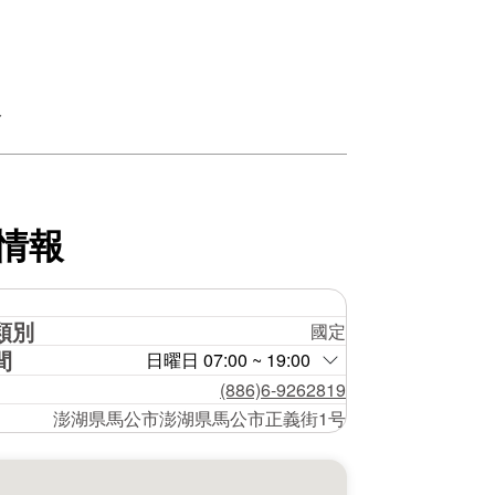
ト
情報
類別
國定
間
日曜日 07:00 ~ 19:00
(886)6-9262819
澎湖県馬公市澎湖県馬公市正義街1号