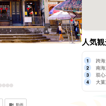
人気観
跨海
南海
双心
大菓
動画