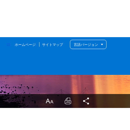
:::
ホームページ
サイトマップ
言語バージョン
LargrType
Print
Share