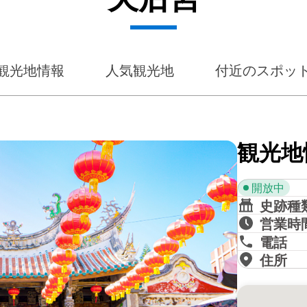
観光地情報
人気観光地
付近のスポッ
観光地
開放中
史跡種
営業時
電話
住所