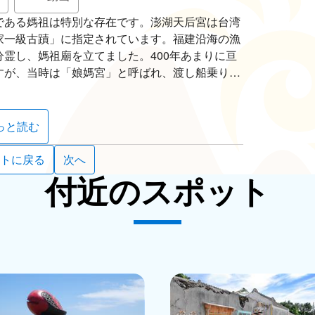
である媽祖は特別な存在です。澎湖天后宮は台湾
家一級古蹟」に指定されています。福建沿海の漁
霊し、媽祖廟を立てました。400年あまりに亘
すが、当時は「娘媽宮」と呼ばれ、渡し船乗り場
れていました。1902年に「媽宮」は同じ発音で
公という地名の由来になっています。この廟は馬
、澎湖の人々における精神的なシンボルでもあり
っと読む
トに戻る
次へ
も特徴的です。例えば、前殿（山川殿）、正殿、
付近のスポット
の龍がおり、山川殿には廟の名前が書かれた額が
。かなり昔に建てられた廟なので、色あせてはい
こに見ることができます。柱の上には獅子やウサ
を題材にした人物の彫刻が見られます。正殿上の
、富貴と幸福を表しています。