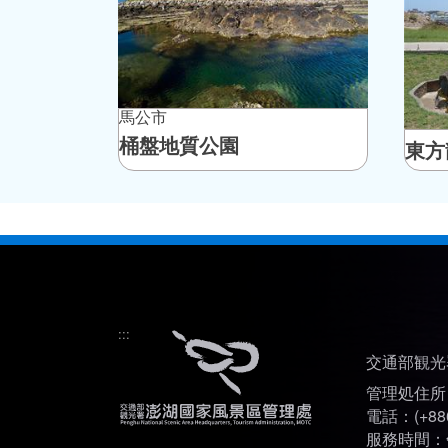
馬公市
桶盤地質公園
東方
:::
交通部観光
管理処住所
電話：(+886
服務時間：午前 