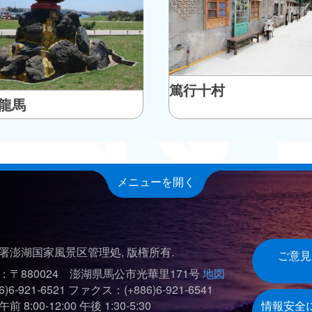
篤行十村
龍馬
メニューを開く
署澎湖国家風景区管理処, 版権所有.
ご意見
：〒880024 澎湖県馬公市光華里171号
地図
)6-921-6521
ファクス：(+886)6-921-6541
8:00-12:00 午後 1:30-5:30
情報安全