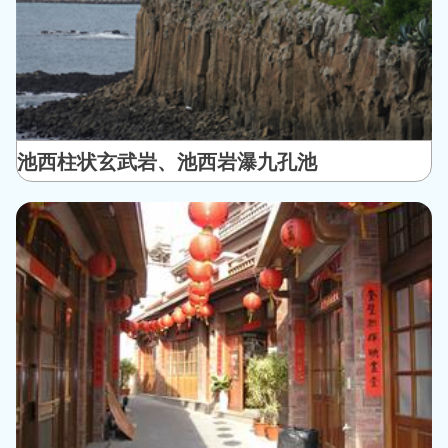
池西柱状玄武岩、池西岩瀑九孔池