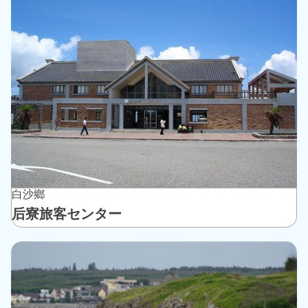
白沙鄉
后寮旅客センター