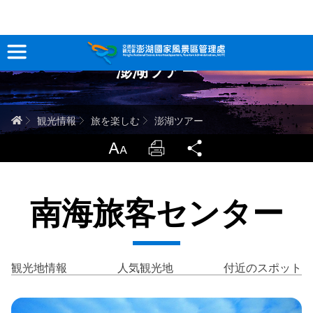
跳
到
主
澎湖ツアー
要
観光情報
內
容
澎湖を深く知る
ホーム
観光情報
旅を楽しむ
澎湖ツアー
旅行ガイド
LargrType
Print
Share
お問い合わせ
南海旅客センター
当サイトについて
サイトマップ
中文版
観光地情報
人気観光地
付近のスポット
English
Tiếng Việt