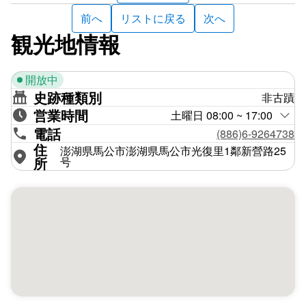
前へ
リストに戻る
次へ
観光地情報
開放中
史跡種類別
非古蹟
営業時間
土曜日 08:00 ~ 17:00
電話
(886)6-9264738
住
澎湖県馬公市澎湖県馬公市光復里1鄰新營路25
所
号