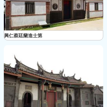
興仁蔡廷蘭進士第