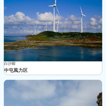
白沙鄉
中屯風力区