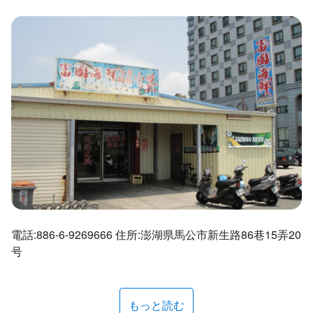
ไทย
Bahasa indonesia
電話:886-6-9269666 住所:澎湖県馬公市新生路86巷15弄20
号
もっと読む