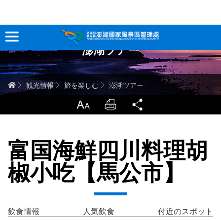
跳
到
主
澎湖ツアー
要
観光情報
內
容
澎湖を深く知る
ホーム
観光情報
旅を楽しむ
澎湖ツアー
旅行ガイド
LargrType
Print
Share
お問い合わせ
富国海鮮四川料理胡
当サイトについて
椒小吃【馬公市】
サイトマップ
中文版
English
Tiếng Việt
飲食情報
人気飲食
付近のスポット