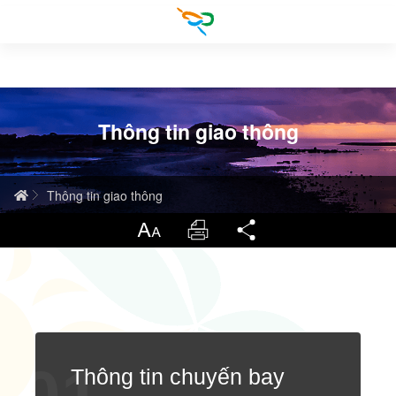
Skip
to
main
content
Giới thiệu về Penghu
Giới thiệu du lịch
Giới thiệu khái quát về quần đảo Penghu
Thông tin giao thông
Thông tin giao thông
Địa địa hình chất
Sự kiện hàng năm
Home
Thông tin giao thông
Cứu trợ cứu nạn
Lịch sử và nhân văn
Thắng cảnh nổi bật
Thông tin chuyến bay
Cỡ chữ
In
Chia sẻ
Tài nguyên sinh thái
Các món quà vặt nổi tiếng
Thông tin tàu thủy
Bệnh viện
繁體中文
Danh sách khách sạn
Xe bus xe khách
Cục Cảnh sát
English
Bảng lịch giờ chạy các tuyến xe bus huyện Penghu
Các tour đề xuất
Taiwan Trip (Taiwan Hao Xing)
Trung tâm phục vụ du khách
日本語
Thông tin chuyến bay