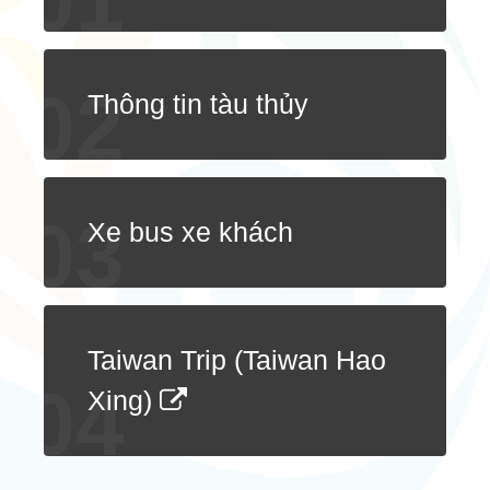
Taiwan Tour Bus
Bahasa indonesia
Các trò chơi trên biển Bắc, trải nghiệm bẫy cá
ไทย
Tham quan trung tâm thành phố vào buổi tối
Thông tin tàu thủy
Câu mực ban đêm
Xe bus xe khách
Taiwan Trip (Taiwan Hao
Xing)