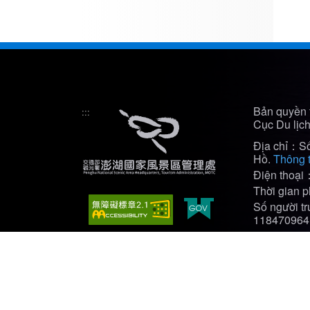
Bản quyền 
:::
Cục Du lịc
Địa chỉ：Số
Hồ.
Thông t
Điện thoại
Thời gian
Số người t
118470964
Recommended Browser: Edge、Firefox、Chrome(bes