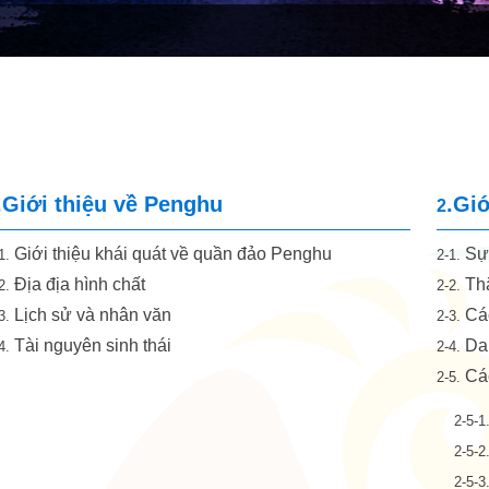
b
.Giới thiệu về Penghu
.Giớ
2
Giới thiệu khái quát về quần đảo Penghu
Sự 
1.
2-1.
Địa địa hình chất
Thắ
2.
2-2.
Lịch sử và nhân văn
Các
3.
2-3.
Tài nguyên sinh thái
Dan
4.
2-4.
Các
2-5.
2-5-1
2-5-2
2-5-3