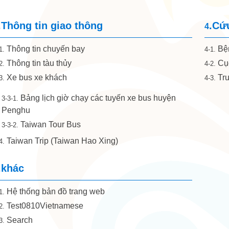
.Thông tin giao thông
.Cứ
4
Thông tin chuyến bay
Bện
1.
4-1.
Thông tin tàu thủy
Cục
2.
4-2.
Xe bus xe khách
Tru
3.
4-3.
Bảng lịch giờ chạy các tuyến xe bus huyện
3-3-1.
Penghu
Taiwan Tour Bus
3-3-2.
Taiwan Trip (Taiwan Hao Xing)
4.
.khác
Hệ thống bản đồ trang web
1.
Test0810Vietnamese
2.
Search
3.