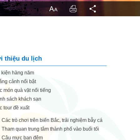
Cỡ chữ
In
Chia sẻ
i thiệu du lịch
kiện hàng năm
ng cảnh nổi bật
 món quà vặt nổi tiếng
h sách khách sạn
 tour đề xuất
Các trò chơi trên biển Bắc, trải nghiệm bẫy cá
.
Tham quan trung tâm thành phố vào buổi tối
.
Câu mực ban đêm
.