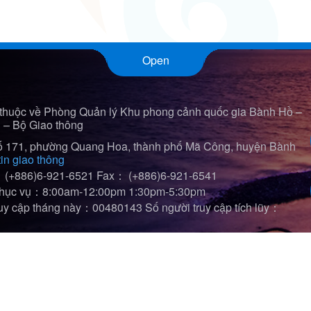
Open
thuộc về Phòng Quản lý Khu phong cảnh quốc gia Bành Hồ –
h – Bộ Giao thông
 171, phường Quang Hoa, thành phố Mã Công, huyện Bành
in giao thông
：(+886)6-921-6521
Fax： (+886)6-921-6541
 phục vụ：8:00am-12:00pm 1:30pm-5:30pm
ruy cập tháng này：00480143
Số người truy cập tích lũy：
t viewed in 1920*1080)