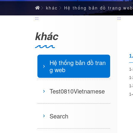
Home
khác
Hệ thống bản đồ trang we
:::
:::
khác
1
Hệ thống bản đồ tran
g web
1-
1-
1-
Test0810Vietnamese
1-
Search