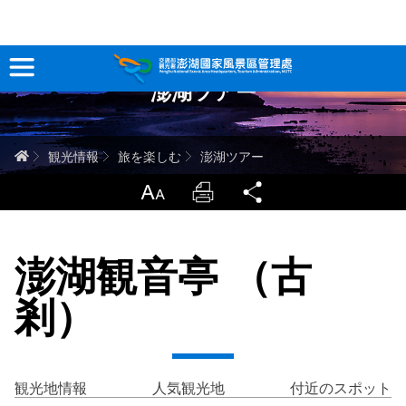
跳
到
主
澎湖ツアー
要
観光情報
內
容
澎湖を深く知る
ホーム
観光情報
旅を楽しむ
澎湖ツアー
旅行ガイド
LargrType
Print
Share
お問い合わせ
澎湖観音亭 （古
当サイトについて
剎）
サイトマップ
中文版
English
Tiếng Việt
観光地情報
人気観光地
付近のスポット