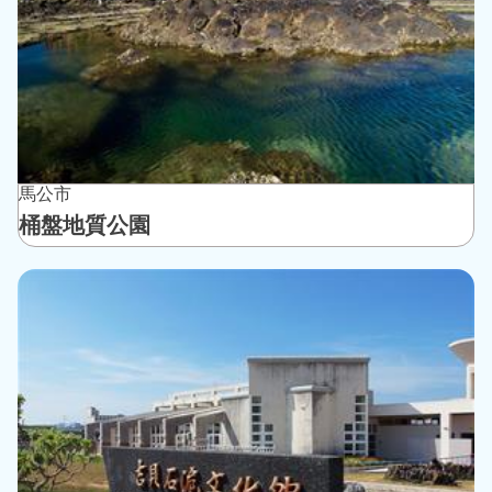
馬公市
桶盤地質公園