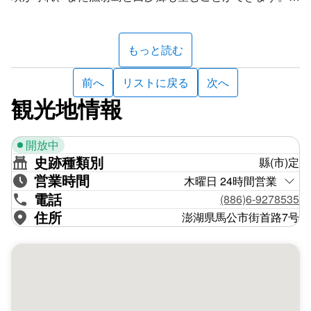
1622年にオランダの統治が始まる前の段階で、すでに軍
隊が駐屯した記録があり、後の鄭氏明朝、清朝時代にも軍
300年あまりの歴史を誇る観音亭は、幾度も改修を経てき
事的な配置が見られました。
ました。最初に建立されたのは1696年で、古鐘亭の古鐘
もっと読む
もこの時に設置されました。1885年の清仏戦争の時に一
度破損し、廟内の文物と二体の観音像、十八羅漢像等すべ
前へ
リストに戻る
次へ
てが略奪されました。その後、1891年に澎湖水師鎮総
観光地情報
兵・呉宏洛が銀両を寄付して再建しました。1923年、日
今日の観音亭レクリエーションエリアは、水と親しむレク
本統治時代に澎湖新庁舍が落成した時、もともと澎湖庁総
リエーションエリア、国際ヨットレースセンター、児童遊
開放中
鎮署の衙前にあったもち米の材質で造られた獅子もここに
園地などのスポーツレジャー施設があり、住民や行楽客に
史跡種類別
縣(市)定
移され、1959年の改築の時、左側の望潮亭が増築された
人気のレジャースポットになっています。
営業時間
ことで、台湾海峡の潮の起伏とともに、台湾八景の一つで
木曜日 24時間営業
ある「西嶼夕霞」と呼ばれる美しい夕陽も見ることができ
電話
(886)6-9278535
るようになりました。
住所
澎湖県馬公市街首路7号