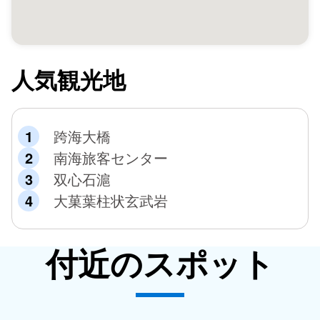
人気観光地
跨海大橋
南海旅客センター
双心石滬
大菓葉柱状玄武岩
付近のスポット