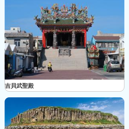
吉貝武聖殿