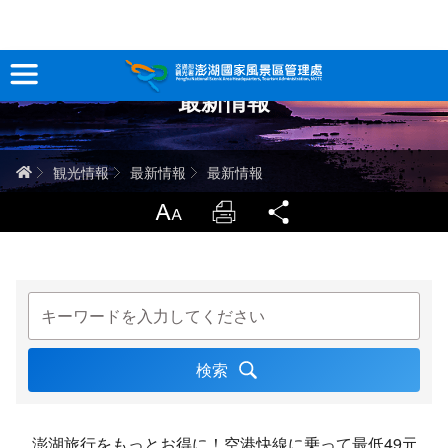
跳
到
主
最新情報
要
観光情報
內
容
澎湖を深く知る
ホーム
観光情報
最新情報
最新情報
旅行ガイド
LargrType
Print
Share
お問い合わせ
請輸入關鍵字
当サイトについて
サイトマップ
中文版
English
Tiếng Việt
澎湖旅行をもっとお得に！空港快線に乗って最低49元で