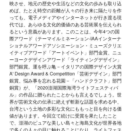
映させ、地元の歴史や生活などの文化の歩みも取り込
めば、たとえ時空の距離が人々の行き来に隔たりを作
っても、電子メディアやインターネットが行き渡る現
代では、あらゆる文化的価値のある芸術展を伝えられ
るという意義があります。このことは、今年4つの国
際アワード（テーマイルミネーション‐IAAインターナ
ショナルアワードアソシエーション・ミューズクリエ
イティブアワード「アートイベント」部門金賞、ニュ
ーヨークデザインアワード「ライティングデザイン」
部門銀賞。運を呼ぶ亀－イタリアの国際デザイン大賞
A' Design Award & Competition「芸術デザイン」部門
銀賞、悩み事を忘れる花園－「ハンドクラフト」部門
銅賞）が、「2020澎湖国際海湾ライトフェスティバ
ル」の作品に贈られたことからも言えるでしょう。世
界が芸術文化の伝承に絶えず斬新な話題を求める中、
台湾という土地の多彩な文化にももっと目を向ける価
値があります。今回立て続けに受賞を果たしたこと
で、澎湖のピュアな美しい島々と海島文化が世界各地
で多くの人々の目に触れることになり、ライトフェス