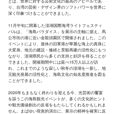
とは、世界に対する芸術文化の最高のアピールであ
り、台湾の芸術・デザイン界のソフトパワーを世界に
深く印象づけることができました。
11月中旬に閉幕した澎湖国際海湾ライトフェスティ
バルは、「海島パラダイス」を展示の主軸に据え、馬
公市街の港に近い金龍頭園区で開催されました。この
イベントにより、遊休の旧軍港が華麗な海上の真珠に
大変身。地元の建設・修繕と景観再建の活性化にもつ
ながり、澎湖県民から多くの支持と好評を得ることが
できました。開催期間中には延べ15万人以上が訪
れ、これまでのような寂しい秋冬の澎湖を一新し、地
元観光発展の活性化と、海島文化の知名度推進を図る
ことができました。
2020年もまもなく終わりを迎える今、光芸術の饗宴
を謳うこの海島観光イベントが、多くの文化的ヒント
や観光価値創出の反省をもたらしてくれるかもしれま
せん。まばゆい視覚的演出に、展示の精神を確実に反