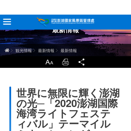
跳
到
主
最新情報
要
観光情報
內
容
澎湖を深く知る
ホーム
観光情報
最新情報
最新情報
旅行ガイド
LargrType
Print
Share
お問い合わせ
世界に無限に輝く澎湖
当サイトについて
の光─「2020澎湖国際
サイトマップ
中文版
海湾ライトフェステ
ィバル」テーマイル
English
Tiếng Việt