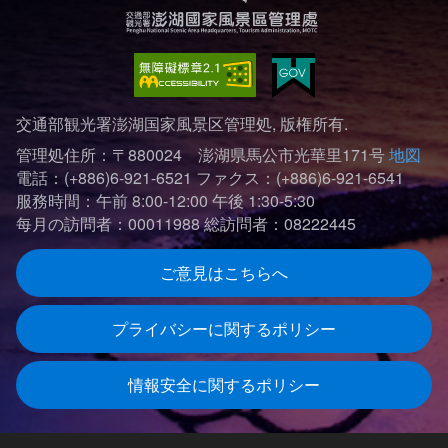
交通部観光署澎湖国家風景区管理処, 版権所有.
管理処住所：〒880024 澎湖県馬公市光華里171号
地図
電話：(+886)6-921-6521
ファクス：(+886)6-921-6541
服務時間：午前 8:00-12:00 午後 1:30-5:30
每月の訪問者：00011988
総訪問者：08222445
ご意見はこちらへ
プライバシーに関するポリシー
情報安全に関するポリシー