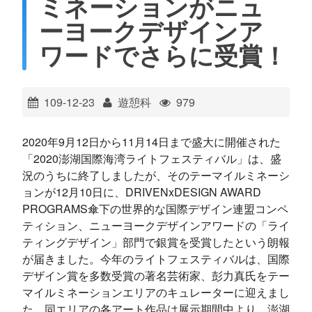
ミネーションがニュ
ไทย
Bahasa indonesia
ーヨークデザインア
ワードでさらに受賞！
109-12-23
遊憩科
979
2020年9月12日から11月14日まで盛大に開催された
「2020澎湖国際海湾ライトフェスティバル」は、盛
況のうちに終了しましたが、そのテーマイルミネーシ
ョンが12月10日に、DRIVENxDESIGN AWARD
PROGRAMS傘下の世界的な国際デザイン連盟コンペ
ティション、ニューヨークデザインアワードの「ライ
ティングデザイン」部門で銀賞を受賞したという朗報
が届きました。今年のライトフェスティバルは、国際
デザイン賞を多数受賞の著名芸術家、彭力真氏をテー
マイルミネーションエリアのキュレーターに迎えまし
た。同エリアの各アート作品は展示期間中より、澎湖