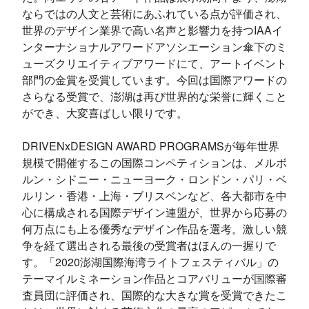
ならではの人文と芸術にあふれている点が評価され、
世界のデザイン業界で高い名声と影響力を持つIAAイ
ンターナショナルアワードアソシエーション傘下のミ
ューズクリエイティブアワードにて、アートイベント
部門の金賞を受賞しています。今回は国際アワードの
さらなる受賞で、澎湖は再び世界的な栄誉に輝くこと
ができ、大変喜ばしい限りです。
DRIVENxDESIGN AWARD PROGRAMSが毎年世界
規模で開催するこの国際コンペティションは、メルボ
ルン・シドニー・ニューヨーク・ロンドン・パリ・ベ
ルリン・香港・上海・ブリスベンなど、各大都市を中
心に構成される国際デザイン連盟が、世界から応募の
何万点にも上る優秀なデザイン作品を選考。激しい競
争を経て選出される最後の受賞者はほんの一握りで
す。「2020澎湖国際海湾ライトフェスティバル」の
テーマイルミネーション作品とコアバリューが国際審
査員団に評価され、国際的な大きな賞を受賞できたこ