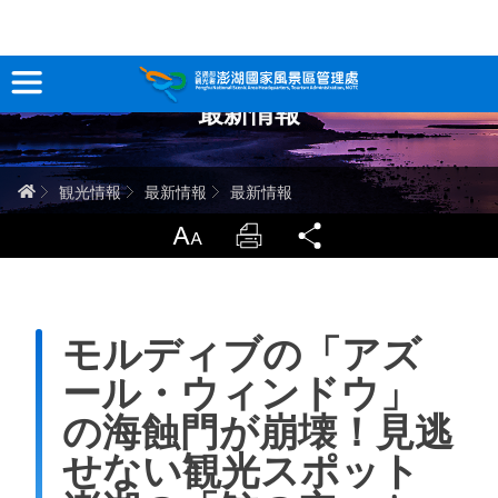
跳
到
主
最新情報
要
観光情報
內
容
澎湖を深く知る
ホーム
観光情報
最新情報
最新情報
旅行ガイド
LargrType
Print
Share
お問い合わせ
モルディブの「アズ
当サイトについて
ール・ウィンドウ」
サイトマップ
中文版
の海蝕門が崩壊！見逃
せない観光スポット
English
Tiếng Việt