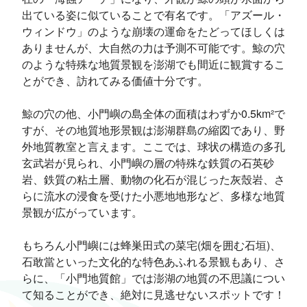
出ている姿に似ていることで有名です。「アズール・
ウィンドウ」のような崩壊の運命をたどってほしくは
ありませんが、大自然の力は予測不可能です。鯨の穴
のような特殊な地質景観を澎湖でも間近に観賞するこ
とができ、訪れてみる価値十分です。
鯨の穴の他、小門嶼の島全体の面積はわずか0.5km²で
すが、その地質地形景観は澎湖群島の縮図であり、野
外地質教室と言えます。ここでは、球状の構造の多孔
玄武岩が見られ、小門嶼の層の特殊な鉄質の石英砂
岩、鉄質の粘土層、動物の化石が混じった灰殼岩、さ
らに流水の浸食を受けた小悪地地形など、多様な地質
景観が広がっています。
もちろん小門嶼には蜂巣田式の菜宅(畑を囲む石垣)、
石敢當といった文化的な特色あふれる景観もあり、さ
らに、「小門地質館」では澎湖の地質の不思議につい
て知ることができ、絶対に見逃せないスポットです！