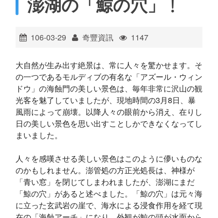
澎湖の「鯨の穴」﹗
ไทย
Bahasa indonesia
106-03-29
奇豐資訊
1147
大自然が生み出す絶景は、常に人々を驚かせます。そ
の一つであるモルディブの有名な「アズール・ウィン
ドウ」の海蝕門の美しい景色は、毎年非常に沢山の観
光客を魅了していましたが、現地時間の3月8日、暴
風雨によって崩壊。以降人々の眼前から消え、在りし
日の美しい景色を思い出すことしかできなくなってし
まいました。
人々を感嘆させる美しい景色はこのように儚いものな
のかもしれません。澎管処の方正光処長は、神様が
「青い窓」を閉じてしまわれましたが、澎湖にまだ
「鯨の穴」があると述べました。「鯨の穴」は元々海
に立った玄武岩の崖で、海水による浸食作用を経て現
在の「海蝕アーチ」になり、外観が鯨の頭が水面から