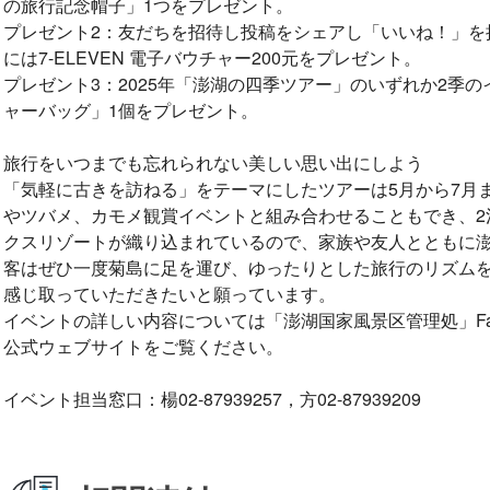
の旅行記念帽子」1つをプレゼント。
プレゼント2：友だちを招待し投稿をシェアし「いいね！」を
には7-ELEVEN 電子バウチャー200元をプレゼント。
プレゼント3：2025年「澎湖の四季ツアー」のいずれか2季
ャーバッグ」1個をプレゼント。
旅行をいつまでも忘れられない美しい思い出にしよう
「気軽に古きを訪ねる」をテーマにしたツアーは5月から7月
やツバメ、カモメ観賞イベントと組み合わせることもでき、2
クスリゾートが織り込まれているので、家族や友人とともに
客はぜひ一度菊島に足を運び、ゆったりとした旅行のリズム
感じ取っていただきたいと願っています。
イベントの詳しい内容については「澎湖国家風景区管理処」Fa
公式ウェブサイトをご覧ください。
イベント担当窓口
：
楊02-87939257，方02-87939209