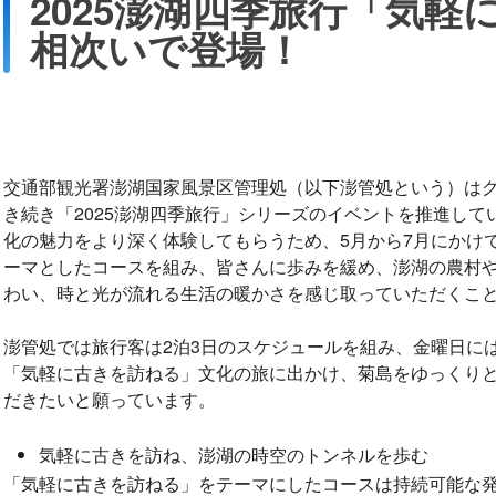
2025澎湖四季旅行「気軽
相次いで登場！
交通部観光署澎湖国家風景区管理処（以下澎管処という）は
き続き「2025澎湖四季旅行」シリーズのイベントを推進し
化の魅力をより深く体験してもらうため、5月から7月にかけ
ーマとしたコースを組み、皆さんに歩みを緩め、澎湖の農村
わい、時と光が流れる生活の暖かさを感じ取っていただくこ
澎管処では旅行客は2泊3日のスケジュールを組み、金曜日に
「気軽に古きを訪ねる」文化の旅に出かけ、菊島をゆっくり
だきたいと願っています。
気軽に古きを訪ね、澎湖の時空のトンネルを歩む
「気軽に古きを訪ねる」をテーマにしたコースは持続可能な