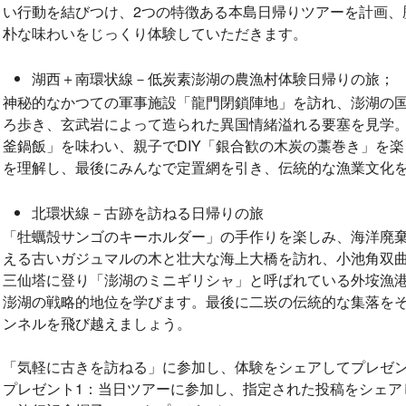
い行動を結びつけ、2つの特徴ある本島日帰りツアーを計画、
朴な味わいをじっくり体験していただきます。
湖西＋南環状線－低炭素澎湖の農漁村体験日帰りの旅；
神秘的なかつての軍事施設「龍門閉鎖陣地」を訪れ、澎湖の
ろ歩き、玄武岩によって造られた異国情緒溢れる要塞を見学
釜鍋飯」を味わい、親子でDIY「銀合歓の木炭の藁巻き」を
を理解し、最後にみんなで定置網を引き、伝統的な漁業文化
北環状線－古跡を訪ねる日帰りの旅
「牡蠣殻サンゴのキーホルダー」の手作りを楽しみ、海洋廃棄
える古いガジュマルの木と壮大な海上大橋を訪れ、小池角双
三仙塔に登り「澎湖のミニギリシャ」と呼ばれている外垵漁
澎湖の戦略的地位を学びます。最後に二崁の伝統的な集落を
ンネルを飛び越えましょう。
「気軽に古きを訪ねる」に参加し、体験をシェアしてプレゼ
プレゼント1：当日ツアーに参加し、指定された投稿をシェア