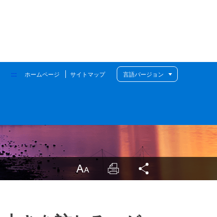
:::
ホームページ
サイトマップ
言語バージョン
LargrType
Print
Share