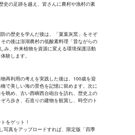
歴史の足跡を越え、皆さんに農村や漁村の素
国防の歴史を学んだ後は、「菓葉灰窯」をそぞ
。その後は澎湖農村の低酸素料理「昔ながらの
楽しみ、外来植物を資源に変える環境保護活動
を体験します。
物再利用の考えを実践した後は、100歳を迎
曲橋で美しい海の景色を記憶に留めます。次に
港を眺め、古い西嶼西台砲台を訪れ、歴史上の
そぞろ歩き、石造りの建物を観賞し、時空のト
ントをゲット！
し写真をアップロードすれば、限定版「四季