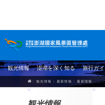
跳
到
主
要
內
最新情報
容
観光情報
澎湖を深く知る
旅行ガイ
ホーム
観光情報
最新情報
最新情報
:::
:::
観光情報