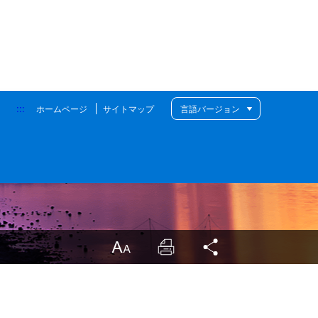
:::
ホームページ
サイトマップ
言語バージョン
LargrType
Print
Share