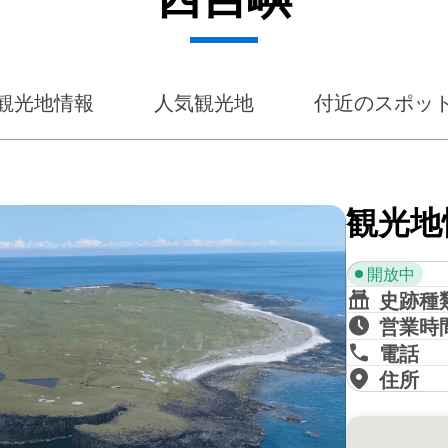
観光地情報
人気観光地
付近のスポッ
観光地
開放中
史跡種
営業時
電話
住所