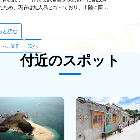
したため、現在は無人島となっており、上陸に際し
落の構造ははっきりと残っています。信仰の中心
っと読む
られた四つの石塔も見えます。また、当時は東北
玄武岩で造った菜宅が設けられました。現在、廃
トに戻る
次へ
ていった西吉村の元住民らは、毎年旧暦の端午の
付近のスポット
な誘い合ってこの村に何日か戻ってきます。そし
ルーツ探しの旅が行われます。
の西北側にある海蝕洞です。その形状がかまどの
る「灶籠」と呼ばれています。洞窟内の周りの海
うに反射することから、「藍洞」とも呼ばれてい
向の潮間帯では、岩石が海水に侵蝕されてくぼみ
するようになっています。これらが広がって「潮
西吉嶼を代表する地質景観となっています。