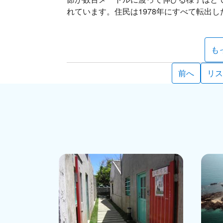
れています。住民は1978年にすべて転出
ては事前の申請が必要です。
家屋の多くはすでに破損していますが、集
も
である西吉宮遺跡と、魔よけのために建て
からの季節風を防ぐため、村落の北側には
前へ
リス
村となって久しいですが、各地に引っ越し
節句や中秋節などのお節句になると、みん
て、次の世代を担う若い子供たちを連れ、
西吉嶼で最も有名なスポットといえば、島
口に似ていることから、「光の」を意味す
水は、陽光が屈折してサファイアの色のよ
ます。
島の東側と南側の多くはの地形で、東北方
や穴が生まれ、ポットホールの地形を形成
池」となっていることから、灶籠と同じく