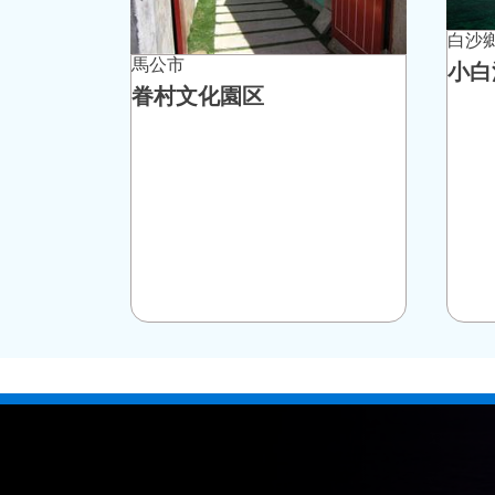
白沙
馬公市
小白
眷村文化園区