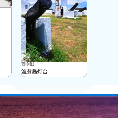
西嶼鄉
漁翁島灯台