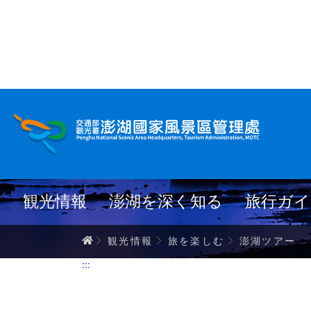
跳
到
主
要
內
澎湖ツアー
容
観光情報
澎湖を深く知る
旅行ガイ
ホーム
観光情報
旅を楽しむ
澎湖ツアー
:::