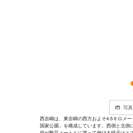
写真
西吉嶼は、東吉嶼の西方およそ4.5キロメ
国家公園」を構成しています。西側と北側
節が数百メートルに渡って伸びる様子はと