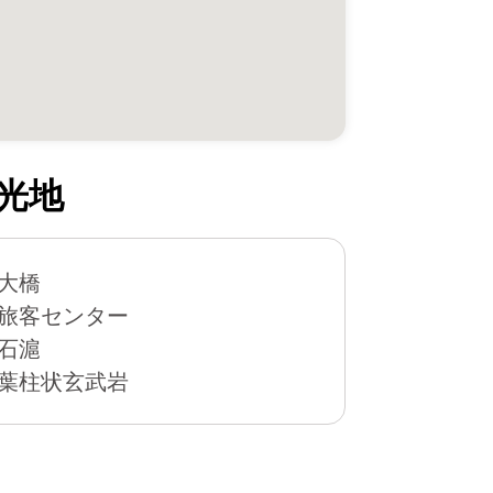
光地
大橋
旅客センター
石滬
葉柱状玄武岩