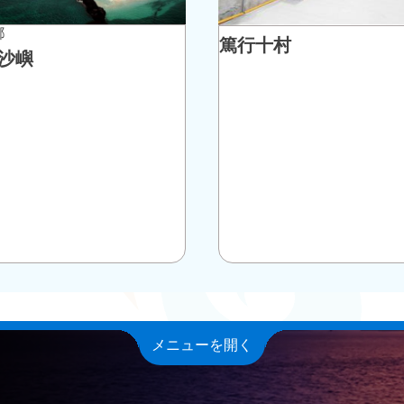
鄉
篤行十村
沙嶼
メニューを開く