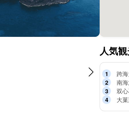
人気観
跨海
南海
双心
大菓