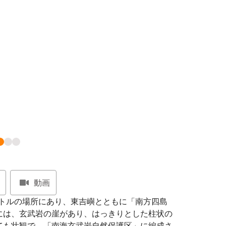
動画
ートルの場所にあり、東吉嶼とともに「南方四島
には、玄武岩の崖があり、はっきりとした柱状の
ても壮観で、「南海玄武岩自然保護区」に編成さ