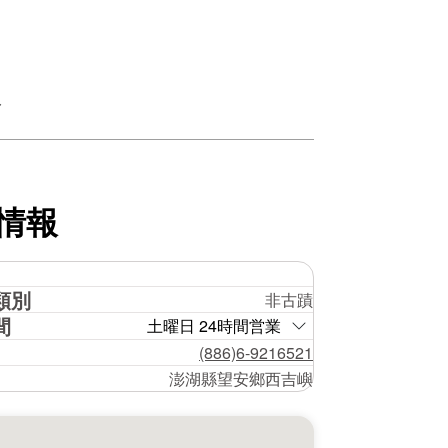
ト
情報
類別
非古蹟
間
土曜日 24時間営業
(886)6-9216521
澎湖縣望安鄉西吉嶼