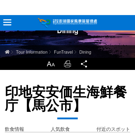
跳
到
主
Dining
要
観光情報
內
容
澎湖を深く知る
ホーム
Tour Information
FunTravel
Dining
旅行ガイド
LargrType
Print
Share
お問い合わせ
印地安安価生海鮮餐
当サイトについて
庁【馬公市】
サイトマップ
中文版
English
Tiếng Việt
飲食情報
人気飲食
付近のスポット