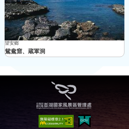
望安鄉
鴛鴦窟、蔵軍洞