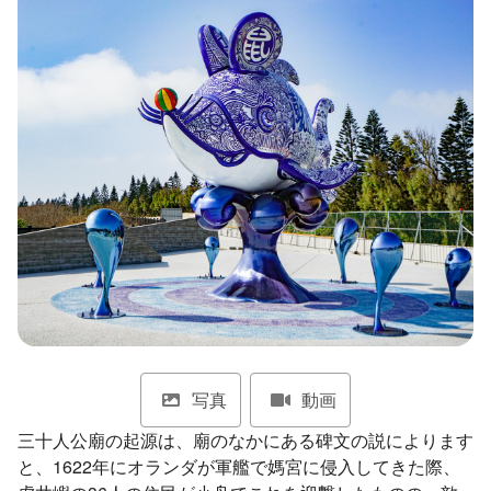
ไทย
Bahasa indonesia
写真
動画
三十人公廟の起源は、廟のなかにある碑文の説によります
と、1622年にオランダが軍艦で媽宮に侵入してきた際、