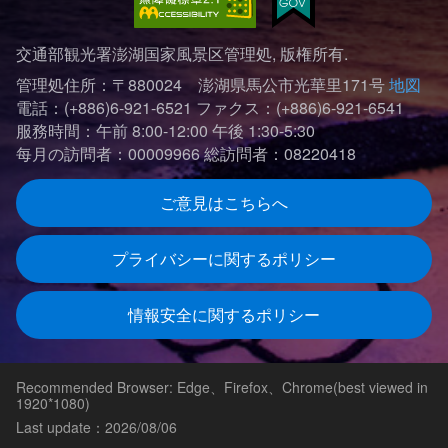
交通部観光署澎湖国家風景区管理処, 版権所有.
管理処住所：〒880024 澎湖県馬公市光華里171号
地図
電話：(+886)6-921-6521
ファクス：(+886)6-921-6541
服務時間：午前 8:00-12:00 午後 1:30-5:30
每月の訪問者：00009966
総訪問者：08220418
ご意見はこちらへ
プライバシーに関するポリシー
情報安全に関するポリシー
Recommended Browser: Edge、Firefox、Chrome(best viewed in
1920*1080)
Last update：2026/08/06