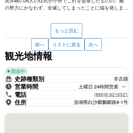
虎井嶼の36人の住民が小舟でこれを迎撃したものの、敵
の勢力にかなわず、全滅してしまったことに端を発しま
す。村人らは二か所の海辺で遺体を回収し、この地に埋葬
した後、「南埔廟」を建てて魂を慰めました。ここは、俗
三十人公廟の前には潮間帯が広がっており、干潮の時は
称「三十人公廟」とも呼ばれました。2017年に信者らが
人々が潮干狩りに訪れます。そのわきにはサイクル歩道が
もっと読む
お金を出し合って再建されました。
設けられており、海を眺めながらのサイクリングも楽しめ
ます。ここでは、芸術家の洪易創さんが創作した大型のオ
前へ
リストに戻る
次へ
ブジェ「イルカ」が展示されています。イルカは閩南語で
観光地情報
「海鼠」、あるいは「海猪」とも発音されるため、青磁の
このほかに、後寮の威霊宮廟埕のも訪れてみてください。
オブジェはイルカのイメージにネズミの造形をくわえたも
清朝の道光年間から伝わるもので、後寮と通樑の間にある
開放中
のとなっています。本体には、澎湖の特色あるスポットや
「風坑口」一帯では、山の中の妖怪や魑魅魍魎が悪さをす
史跡種類別
非古蹟
動植物、古跡等が描かれ、耳には「嗨」と「鼠」の字が配
るので、1842年に威霊宮を建立して保生大帝を祀ること
営業時間
されています。その傍らでは、芸術家の黄柏維さんの手に
になりました。上に雨の字を加えた「魑魅魍魎」の四文字
土曜日 24時間営業
よる「澎湃有青」と題した丸いタイルの創作が見られま
を書くことで魔よけとしており、澎湖でも珍しい石碑とし
電話
(886)6-9216521
す。ここでは、天と菊、サボテン、石滬など澎湖の特色が
て知られています。
住所
澎湖県白沙郷鵬郷路8-1号
表現されています。