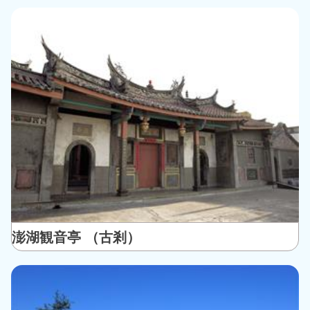
澎湖観音亭 （古剎）