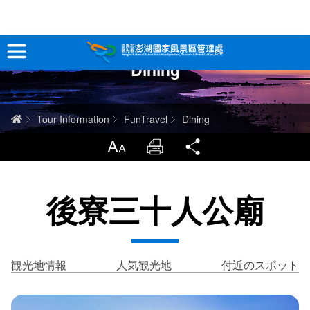
跳
到
主
Dining
要
観光情報
內
容
澎湖を深く知る
ホーム
Tour Information
FunTravel
Dining
旅行ガイド
LargrType
Print
Share
お問い合わせ
後寮三十人公廟
当サイトについて
サイトマップ
中文版
観光地情報
人気観光地
付近のスポット
English
Tiếng Việt