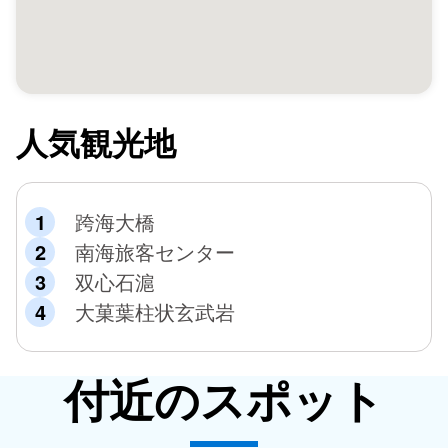
人気観光地
跨海大橋
南海旅客センター
双心石滬
大菓葉柱状玄武岩
付近のスポット