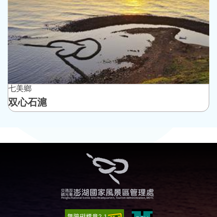
七美鄉
双心石滬