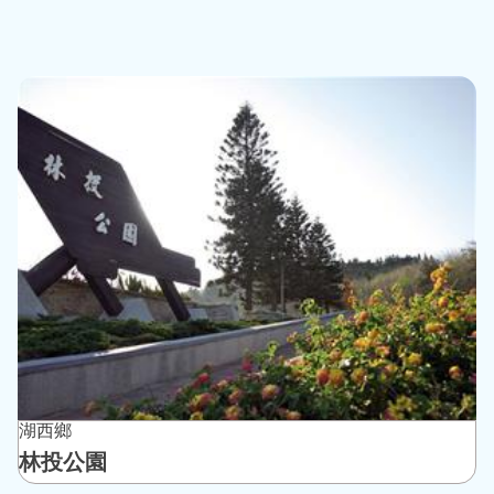
湖西鄉
林投公園