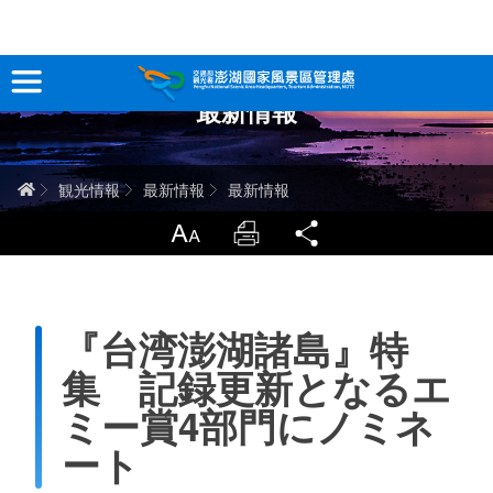
跳
到
主
最新情報
要
観光情報
內
容
澎湖を深く知る
ホーム
観光情報
最新情報
最新情報
旅行ガイド
LargrType
Print
Share
お問い合わせ
『台湾澎湖諸島』特
当サイトについて
集 記録更新となるエ
サイトマップ
中文版
ミー賞4部門にノミネ
ート
English
Tiếng Việt