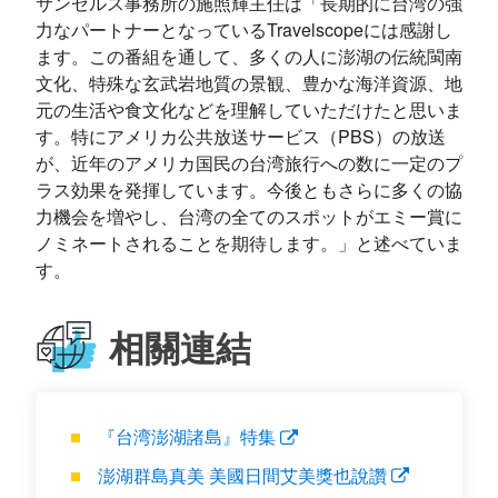
サンゼルス事務所の施照輝主任は「長期的に台湾の強
力なパートナーとなっているTravelscopeには感謝し
ます。この番組を通して、多くの人に澎湖の伝統閩南
文化、特殊な玄武岩地質の景観、豊かな海洋資源、地
元の生活や食文化などを理解していただけたと思いま
す。特にアメリカ公共放送サービス（PBS）の放送
が、近年のアメリカ国民の台湾旅行への数に一定のプ
ラス効果を発揮しています。今後ともさらに多くの協
力機会を増やし、台湾の全てのスポットがエミー賞に
ノミネートされることを期待します。」と述べていま
す。
相關連結
『台湾澎湖諸島』特集
澎湖群島真美 美國日間艾美獎也說讚