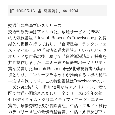
ไทย
Bahasa indonesia
106-05-16
奇豐資訊
1204
交通部観光局プレスリリース
交通部観光局はアメリカ公共放送サービス（PBS）
の人気旅番組『Joseph Rosendo's Travelscope』と長
期的な提携を行っており、『台湾燈会（ランタンフェ
スティバル）』や『台湾鉄道大冒険』といったハイク
オリティな作品の後、続けて『台湾澎湖諸島』特集を
共同制作しました。エミー賞の最優秀パーソナリティ
賞を受賞したJoseph Rosendo氏が北米視聴者の案内
役となり、ロンリープラネットが推薦する世界の秘島
―澎湖を旅します。この特集番組はTravelscopeのシ
ーズン9にあたり、昨年12月からアメリカ・カナダ地
区で放送が開始されました。全シリーズは今年の第
44回デイタイム・クリエイティブ・アーツ・エミー
賞で、最優秀旅行及び冒険番組、生活・グルメ・旅行
カテゴリー番組の最優秀監督賞、生活・旅行及びファ