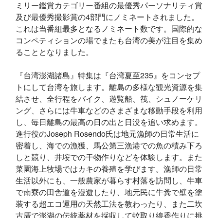
ミリー鑑賞カテゴリー番組の最優秀パーソナリティ賞
及び最優秀撮影賞の4部門にノミネートされました。
これは当番組最多となるノミネート数です。国際的な
コンペティションの場でまたも台湾の美が注目を集め
ることとなりました。
『台湾澎湖諸島』特集は『台湾夏至235』をコンセプ
トにして台湾を旅します。離島の多様な観光資源を集
結させ、全行程をバイク、遊覧船、筏、シュノーケリ
ング、さらには牛車などのさまざまな移動手段を利用
し、毎日離島の最高の日の出と日没を追い求めます。
進行役のJoseph Rosendo氏は地元漁師の日常生活に
密着し、海での漁獲、馬公第三漁港での魚の積み下ろ
しと競り、井垵での干物作りなどを体験します。また
菜園海上牧場ではカキの養殖を学びます。漁師の日常
生活以外にも、一般農家が暮らす村落を訪問し、牛車
で南寮の田舎道を漫遊したり、地元民に牛糞で壁を塗
装する超エコ運用の天然工法を教わったり、また二坎
古厝で澎湖の伝統薬材を採収して蚊取り線香作りに挑