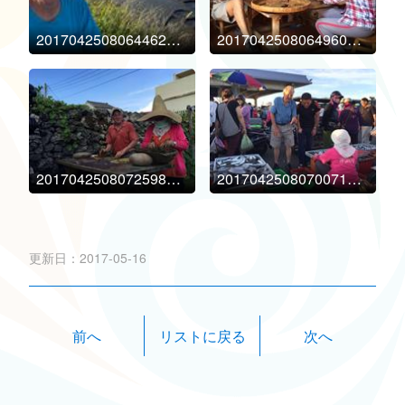
20170425080644625078479
20170425080649609453246
20170425080725984453654
20170425080700718828117
更新日：2017-05-16
前へ
次へ