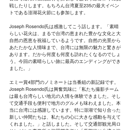
戦したりします。もちろん台湾夏至235の最大イベン
トである澎湖花火節にも参加します。
Joseph Rosendo氏は感激してこう話します。「素晴
らしい花火は、まるで台湾の恵まれた豊かな文化と大
自然の恩恵を祝福しているようです。自然の光景から
あたたかな人情味まで、台湾には無限の魅力と驚きが
あります。だから何度も何度も訪れたくなるのでしょ
う。今回の素晴らしい旅に最高のエンディングができ
ました。」
エミー賞4部門のノミネートは当番組の新記録です。
Joseph Rosendo氏は興奮気味に「私たち撮影チーム
は最も台湾らしい地元の人情を体験できました。そし
て交通手段も便利で地方のグルメも味わえました。本
当に台湾には感謝しています。特に澎湖で知り合った
新しい仲間たちは、私たちの心に大きな感動を与えて
くれました。」と話しました。そして交通部観光局ロ