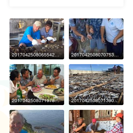
20170425080655421953338
20170425080707531328383
20170425080719781328949
20170425080713906328875