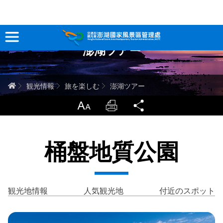
跳
到
主
澎湖ツアー
要
観光情報
內
容
澎湖を深く知る
ホーム
観光情報
旅を楽しむ
澎湖ツアー
旅行ガイド
LargrType
Print
Share
お問い合わせ
桶盤地質公園
当サイトについて
サイトマップ
中文版
観光地情報
人気観光地
付近のスポット
English
Tiếng Việt