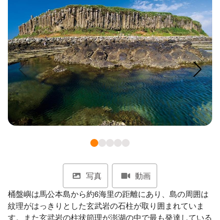
ไทย
Bahasa indonesia
写真
動画
桶盤嶼は馬公本島から約6海里の距離にあり、島の周囲は
紋理がはっきりとした玄武岩の石柱が取り囲まれていま
す。また玄武岩の柱状節理が澎湖の中で最も発達している