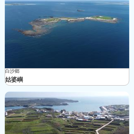
白沙鄉
姑婆嶼