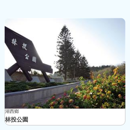
湖西鄉
林投公園