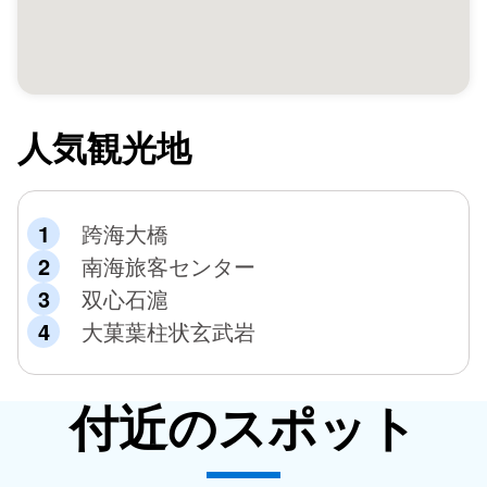
人気観光地
跨海大橋
南海旅客センター
双心石滬
大菓葉柱状玄武岩
付近のスポット