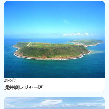
馬公市
虎井嶼レジャー区