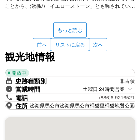
ことから、澎湖の「イエローストーン」とも称されていま
す。
本島の柱状節理とプレート節理はとても発達しています。
もっと読む
もともとは五角形や六角形などの菱形だったものが、激し
い風化と浸食作用により、岩柱が円形になり、一部の玄武
前へ
リストに戻る
次へ
岩柱の先端は風球状になっています。 また、色も酸化で
観光地情報
変化し褪せてきています。
桶盤西南海岸の海蝕台地には玄武岩溶岩が湧出する過程に
開放中
形成された同心円の台地があり、「蓮花台」と呼ばれてい
史跡種類別
非古蹟
ます。
営業時間
土曜日 24時間営業
住所：澎湖県馬公市西南方向
電話
(886)6-9216521
お問い合わせ先：馬公市公所（市役所）06-927-2710
住所
澎湖県馬公市澎湖県馬公市桶盤里桶盤地質公園