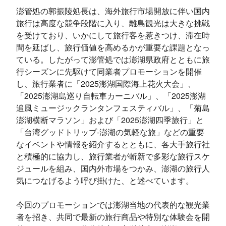
澎管処の郭振陵処長は、海外旅行市場開放に伴い国内
旅行は高度な競争段階に入り、離島観光は大きな挑戦
を受けており、いかにして旅行客を惹きつけ、滞在時
間を延ばし、旅行価値を高めるかが重要な課題となっ
ている。したがって澎管処では澎湖県政府とともに旅
行シーズンに先駆けて同業者プロモーションを開催
し、旅行業者に「2025澎湖国際海上花火大会」、
「2025澎湖島巡り自転車カーニバル」、「2025澎湖
追風ミュージックランタンフェスティバル」、「菊島
澎湖横断マラソン」および「2025澎湖四季旅行」と
「台湾グッドトリップ-澎湖の気軽な旅」などの重要
なイベントや情報を紹介するとともに、各大手旅行社
と積極的に協力し、旅行業者が斬新で多彩な旅行スケ
ジュールを組み、国内外市場をつかみ、澎湖の旅行人
気につなげるよう呼び掛けた、と述べています。
今回のプロモーションでは澎湖当地の代表的な観光業
者を招き、共同で最新の旅行商品や特別な体験会を開