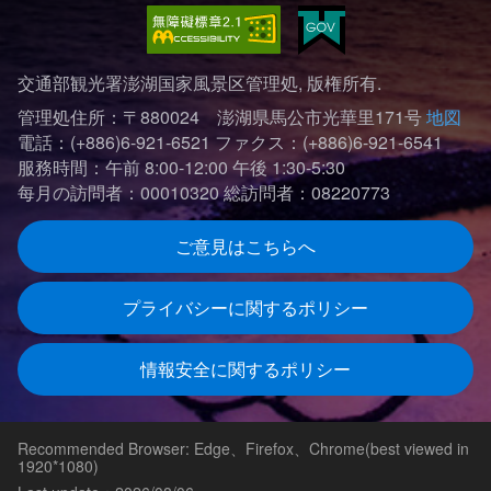
交通部観光署澎湖国家風景区管理処, 版権所有.
管理処住所：〒880024 澎湖県馬公市光華里171号
地図
電話：(+886)6-921-6521
ファクス：(+886)6-921-6541
服務時間：午前 8:00-12:00 午後 1:30-5:30
每月の訪問者：00010320
総訪問者：08220773
ご意見はこちらへ
プライバシーに関するポリシー
情報安全に関するポリシー
Recommended Browser: Edge、Firefox、Chrome(best viewed in
1920*1080)