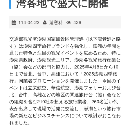
湾各地で盛大に開催
ไทย
Bahasa indonesia
114-04-22
遊憩科
426
交通部観光署澎湖国家風景区管理処（以下澎管処と略
す）は澎湖四季旅行ブランドを強化し、澎湖の年間を
通じた特色と注目の観光イベントを広めるため、特に
澎湖県政府、澎湖観光エリア、澎湖各観光旅行産業公
（協）会などの部門と協力し、2025年4月8日から10
日まで台北、台中、高雄において「2025澎湖四季旅
行」同業者プロモーションを開催しました。今回のイ
ベントは立栄航空、華信航空、澎湖フェリーおよび台
北、台中、高雄などの地区の関連旅行公（協）会など
の組織を含む210社を超える旅行業者、260名近い代
表が出席して現場で活発に交流し、澎湖という旅行市
場の新たなビジネスチャンスについて検討がおこなわ
れました。