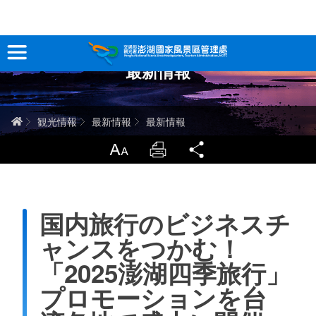
跳
到
主
最新情報
要
観光情報
內
容
澎湖を深く知る
ホーム
観光情報
最新情報
最新情報
旅行ガイド
LargrType
Print
Share
お問い合わせ
国内旅行のビジネスチ
当サイトについて
ャンスをつかむ！
サイトマップ
中文版
「2025澎湖四季旅行」
プロモーションを台
English
Tiếng Việt