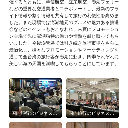
催するとともに、華信航空、立栄航空、澎湖フェリー
などの重要な交通業者とコラボレートし、最新のフラ
イト情報や割引情報を共有して旅行の利便性を高めま
した。また現場では澎湖地元のグルメや魅力ある抽選
会などのイベントもおこなわれ、来賓にプロモーショ
ン会場で先に澎湖独特の魅力や情熱を感じ取ってもら
いました。今後澎管処では引き続き旅行市場をさらに
最適化し、様々なプロモーションやマーケティングを
通じて全台湾の旅行客が澎湖に赴き、四季それぞれに
美しい海の天国を満喫してもらうことにしています。
国内旅行のビジネスチャンスをつかむ！「2025澎湖四季旅行」プロモーションを台湾各地で盛大に開催
国内旅行のビジネスチャンスをつかむ！「2025澎湖四季旅行」プロモーションを台湾各地で盛大に開催