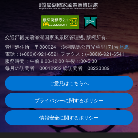
交通部観光署澎湖国家風景区管理処, 版権所有.
管理処住所：〒880024 澎湖県馬公市光華里171号
地図
電話：(+886)6-921-6521
ファクス：(+886)6-921-6541
服務時間：午前 8:00-12:00 午後 1:30-5:30
每月の訪問者：00012932
総訪問者：08223389
ご意見はこちらへ
プライバシーに関するポリシー
情報安全に関するポリシー