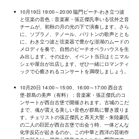
10月19日 19:00～20:00 隘門ビーチ-わき立つ波
と弦楽の音色：音楽家・張正傑氏率いる弦外之音
チームが、初秋の月の光の下で演奏します。さら
に、ソプラノ、テノール、バリトンの歌声ととも
に、わき立つ波と弦楽器で豊かな澎湖のムードの
メロディを奏で、自然のビーチオペラハウスを生
み出します。そのほか、イベント当日はミニマル
シェや屋台が出店します。ぜひ一緒にロマンティ
ックで心癒されるコンサートを満喫しましょう。
10月20日 14:00～15:00、16:00～17:00 西台古
堡-群島の美声（有料）：音楽家・張正傑氏のコ
ンサートが西台古堡で開催されます。古城のこだ
まで、魂が震える美しい音色が群島に響き渡りま
す。チェリストの張正傑氏と斉天大聖・朱陸豪氏
の二人の巨匠が西台古堡で出会う時、一体どんな
化学反応が起きるのか。この中華と西洋の芸術作