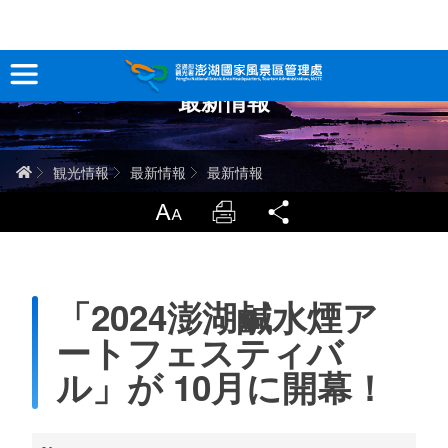
跳
到
主
最新情報
要
観光情報
內
容
澎湖を深く知る
ホーム
観光情報
最新情報
最新情報
旅行ガイド
LargrType
Print
Share
お問い合わせ
「2024澎湖鹹水煙ア
当サイトについて
ートフェスティバ
サイトマップ
中文版
ル」が 10月に開幕！
English
Tiếng Việt