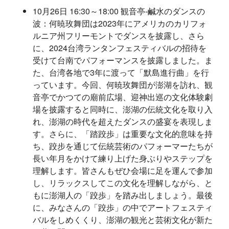
10月26日 16:30～18:00 観音亭-鹹水のダンスの
波：何暁玫舞団は2023年にアメリカのカリフォ
ルニア州フリーモントでダンスを披露し、さら
に、2024台湾ランタンフェスティバルの招待を
受けて台南でパフォーマンスを披露しました。ま
た、台湾各地で3年に渡って「默島進行曲」を行
っています。今回、何暁玫舞団が澎湖を訪れ、観
音亭でかつての廟前広場、迎神出巡の文化体験劇
場を披露すると同時に、澎湖の伝統文化を取り入
れ、澎湖の時代を超えたダンスの盛宴を表現しま
す。さらに、「踏跤歩」は重要な文化的意味を持
ち、跤步を通じて伝統芸術のパフォーマーたちが
長い年月をかけて練り上げた身ぶりやステップを
理解します。皆さんもぜひ会場に足を運んで参加
し、リラックスしてこの文化を理解しながら、と
もに澎湖人の「跤歩」を踏み出しましょう。最後
に、みなさんの「跤歩」の中でアートフェスティ
バルをしめくくり、澎湖の観光と芸術文化が新た