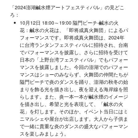
「2024澎湖鹹水煙アートフェスティバル」の見どこ
ろ：
10月12日 18:00～19:00 隘門ビーチ-鹹水の火
花：鹹水の火花は、「即将成真火舞団」によるパ
フォーマンスです。即将成真火舞団は、2024年
に台湾ランタンフェスティバルに招待され、台南
でパフォーマンスを披露し、さらに招待を受けて
日本の「上野台湾フェスティバル」でもパフォー
マンスを披露しました。今回の澎湖でのパフォー
マンスはショーのみならず、火舞団の仲間たちが
隘門ビーチで炎のダンスを踊り、澎湖の秋冬の始
まりを飾る光を描き出し、夜を迎える海岸線を照
らします。また、炎一本一本が鹹水煙のイメージ
を描き出し、希望と光を表現して、「鹹水の火
花」を灯します。そのほか、イベント当日にはミ
ニマルシェや屋台が出店します。大人から子供ま
で一緒に貴重な炎のダンスの盛大なパフォーマン
スを楽しみましょう。