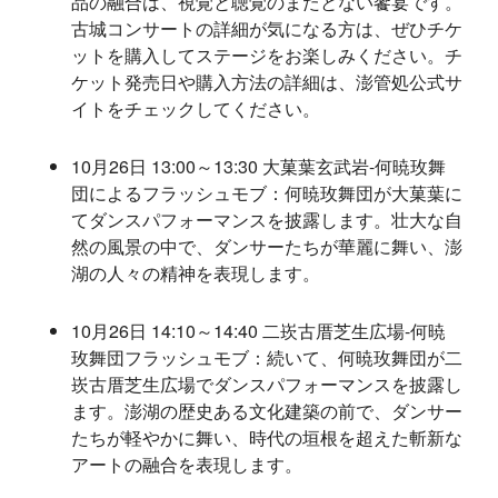
品の融合は、視覚と聴覚のまたとない饗宴です。
古城コンサートの詳細が気になる方は、ぜひチケ
ットを購入してステージをお楽しみください。チ
ケット発売日や購入方法の詳細は、澎管処公式サ
イトをチェックしてください。
10月26日 13:00～13:30 大菓葉玄武岩-何暁玫舞
団によるフラッシュモブ：何暁玫舞団が大菓葉に
てダンスパフォーマンスを披露します。壮大な自
然の風景の中で、ダンサーたちが華麗に舞い、澎
湖の人々の精神を表現します。
10月26日 14:10～14:40 二崁古厝芝生広場-何暁
玫舞団フラッシュモブ：続いて、何暁玫舞団が二
崁古厝芝生広場でダンスパフォーマンスを披露し
ます。澎湖の歴史ある文化建築の前で、ダンサー
たちが軽やかに舞い、時代の垣根を超えた斬新な
アートの融合を表現します。