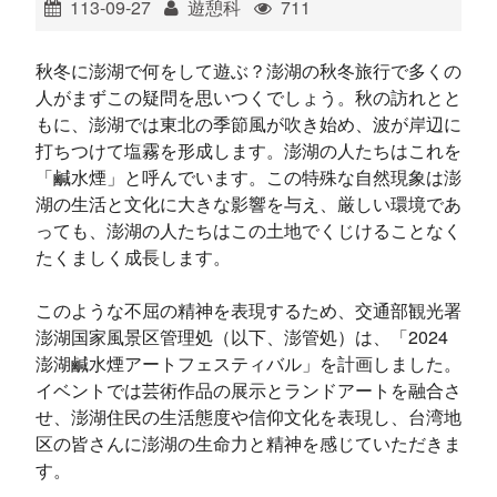
113-09-27
遊憩科
711
ไทย
Bahasa indonesia
秋冬に澎湖で何をして遊ぶ？澎湖の秋冬旅行で多くの
人がまずこの疑問を思いつくでしょう。秋の訪れとと
もに、澎湖では東北の季節風が吹き始め、波が岸辺に
打ちつけて塩霧を形成します。澎湖の人たちはこれを
「鹹水煙」と呼んでいます。この特殊な自然現象は澎
湖の生活と文化に大きな影響を与え、厳しい環境であ
っても、澎湖の人たちはこの土地でくじけることなく
たくましく成長します。
このような不屈の精神を表現するため、交通部観光署
澎湖国家風景区管理処（以下、澎管処）は、「2024
澎湖鹹水煙アートフェスティバル」を計画しました。
イベントでは芸術作品の展示とランドアートを融合さ
せ、澎湖住民の生活態度や信仰文化を表現し、台湾地
区の皆さんに澎湖の生命力と精神を感じていただきま
す。