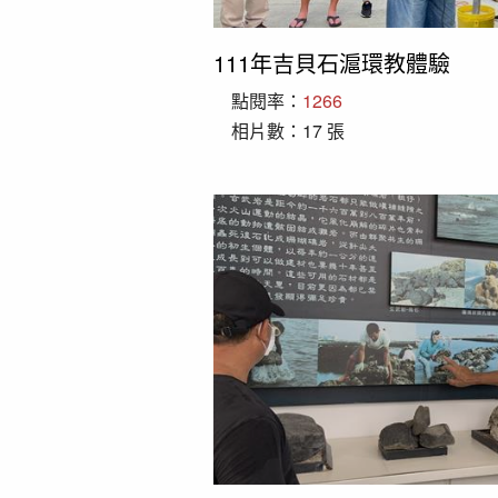
111年吉貝石滬環教體驗
點閱率：
1266
相片數：17 張