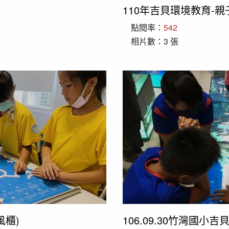
110年吉貝環境教育-親
點閱率：
542
相片數：3 張
風櫃)
106.09.30竹灣國小