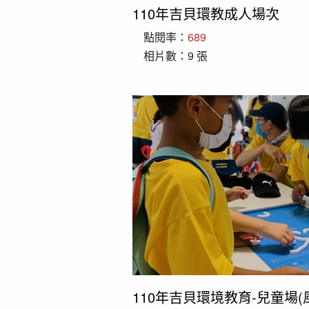
110年吉貝環教成人場次
點閱率：
689
相片數：9 張
110年吉貝環境教育-兒童場(