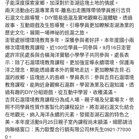
子能深度探索家鄉，加深對於澎湖這塊土地的情感。
兩天活動由石滬專業青年-離島出走團隊帶領學員進行吉貝
石滬文化館導覽、DIY簡易造滬及實地觀察石滬體驗，透過
故事、互動遊戲及生態導覽，引導學員更加瞭解澎湖漁業的
歷史文化，展開一場神祕的巡滬之旅。
澎管處辦理環境教育多年，深獲參與者好評，本年度國小兩
梯次環境教育課程，近100位學員一同參與，9月16日澎管
處許宗民處長與合橫海洋實驗小學學子共同參與，處長表
示：除了石滬環境教育課程，更加強宣導永續環境、保護海
洋之理念，期能透過書本外的實地走訪，更加瞭解吉貝-石
滬的故鄉，這塊迷人的島嶼。學員表示：參與吉貝石滬環境
教育課程，能夠近身觀察石滬群，學習漁業及石滬知識，透
過有趣的DIY分組遊戲，從互動中學習，收穫滿滿。
吉貝石滬環境教育課程分為成人場、親子場及兒童場次，依
照不同學員性質作客製化的課程設計，將澎湖石滬文化結合
在地觀光，納入海洋永續的元素，發揚澎湖石滬的特色之
美。本年度活動9月25日親子室內課程尚未額滿，細節請洽
詢聯絡窗口：馬力歐整合行銷有限公司林先生0921-77030
0。