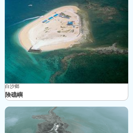
白沙鄉
険礁嶼