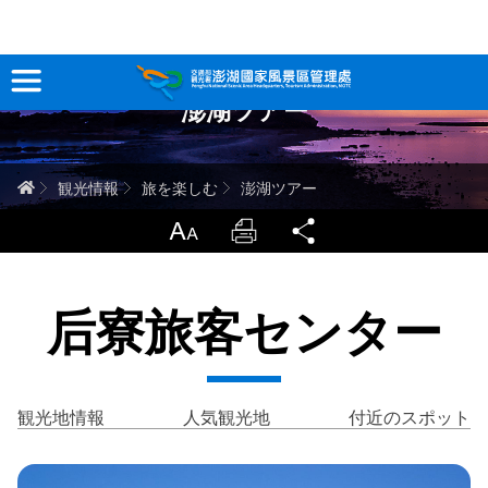
跳
到
主
澎湖ツアー
要
観光情報
內
容
澎湖を深く知る
ホーム
観光情報
旅を楽しむ
澎湖ツアー
旅行ガイド
LargrType
Print
Share
お問い合わせ
后寮旅客センター
当サイトについて
サイトマップ
中文版
観光地情報
人気観光地
付近のスポット
English
Tiếng Việt