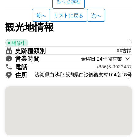
もっと読む
前へ
リストに戻る
次へ
観光地情報
開放中
史跡種類別
非古蹟
営業時間
金曜日 24時間営業
電話
(886)6-9933437
住所
澎湖県白沙鄉澎湖県白沙鄉後寮村104之18号