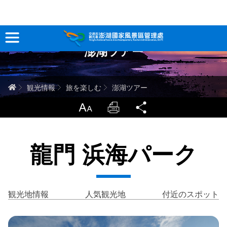
跳
到
主
澎湖ツアー
要
観光情報
內
容
澎湖を深く知る
ホーム
観光情報
旅を楽しむ
澎湖ツアー
旅行ガイド
LargrType
Print
Share
お問い合わせ
龍門 浜海パーク
当サイトについて
サイトマップ
中文版
観光地情報
人気観光地
付近のスポット
English
Tiếng Việt