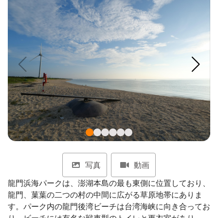
ไทย
Bahasa indonesia
写真
動画
龍門浜海パークは、澎湖本島の最も東側に位置しており、
龍門、菓葉の二つの村の中間に広がる草原地帯にありま
す。パーク内の龍門後湾ビーチは台湾海峡に向き合ってお
り、ビーチには有名な戦車型のトイレと更衣室があり、梯