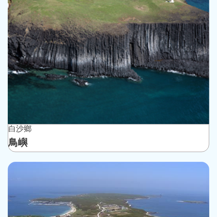
白沙鄉
鳥嶼