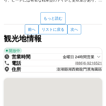
子を上ってゆくと、遠くの絶景を望むことができます。龍
門村集落の中心地から少し距離があるため、あまり人も多
くなく、神秘的な雰囲気が特に好まれています。
もっと読む
「靜かな夜、龍門で鼓浪を聞く」という言葉をご存知です
か。ここの言葉は、光緒年間の秀才・許晋纓の「澎湖八景
前へ
リストに戻る
次へ
詩」の中のもので、暗礁が広がっていることから、海底は
観光地情報
高低の落差が大きく、波が龍門の海域まで押し寄せても地
形に阻まれ、波打つ時に大きな音が響くことから「龍門の
開放中
鼓浪」と呼ばれています。冬に北東からの強い季節風が吹
営業時間
き始めると、波濤が岸に打ち付ける壮観な様子を目にする
金曜日 24時間営業
電話
ことができます。浪の音を聞きたい方は、龍門福徳の古い
(886)6-9216521
井戸の傍らで海辺を眺めるのがいいでしょう。
住所
澎湖縣湖西鄉龍門濱海園區
傍らの湖西サイクル歩道を道なりに進むと、龍門村のもう
一つのビーチ、裡正角ビーチに到着します。夏は水遊びや
ダイビングを楽しむことができるほか、冬になると北東の
季節風が強くなり、海岸の岩に波が打ち寄せ、海藻で一面
が緑色になる景観を楽しむことができます。このビーチは
特殊な歴史的な背景があり、ビーチに通じる小道の傍らに