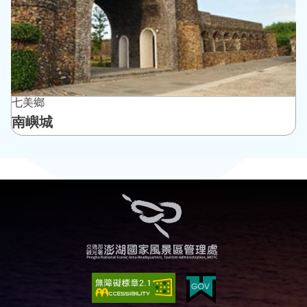
七美鄉
南嶼城