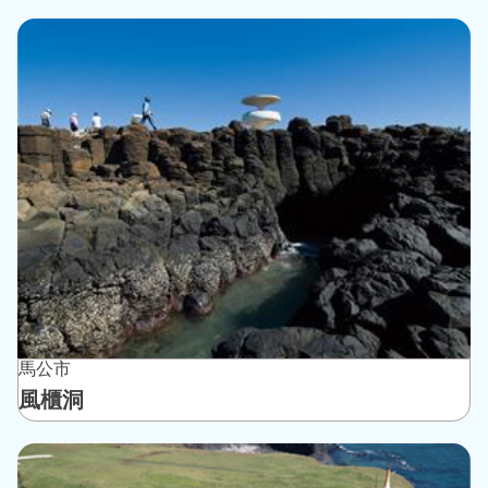
馬公市
風櫃洞