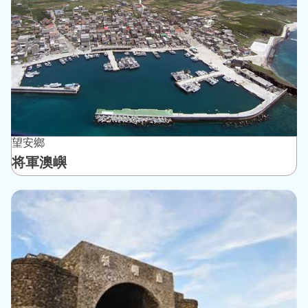
望安鄉
将軍澳嶼