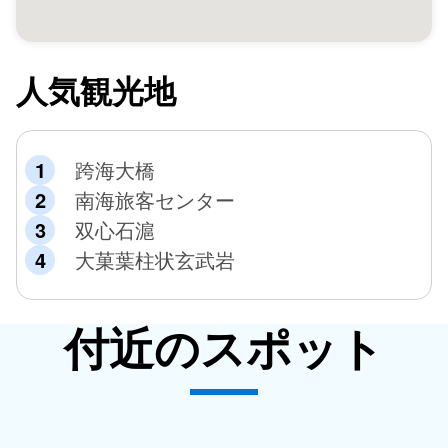
は、日本軍の上陸記念碑があります。これは、日清戦争に
よる台湾割譲に反対する清国の残兵や一部の台湾住民が抵
抗した乙未戦争を経て、日本軍が澎湖を占領した後に建て
人気観光地
たものです。石碑本体は花崗岩で造られ、三つの部分から
構成されるものでしたが、現在は上の部分だけが残されて
おり、台座部分は後から補修されたものです。1945年に
台湾が祖国に復帰した後は、碑文は削り取られ、台湾の祖
跨海大橋
国復帰を記念するものへと改められ、2000年に澎湖県政
南海旅客センター
府によって「県定古跡」に登録されました。
双心石滬
大菓葉柱状玄武岩
付近のスポット