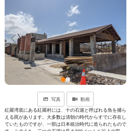
ไทย
Bahasa indonesia
写真
動画
紅羅湾底にある紅羅村には、十の石滬と呼ばれる魚を捕ら
える罠があります。大多数は清朝の時代からすでに存在し
ていたものですが、一部は日本統治時代に造られたもので
す。このうち、三つの石滬は長さ300メートル以上の双滬