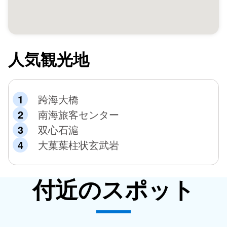
にいれて鍋で蒸し煮し、数分後に引き揚げて釜上にして、
路上や空き地で天日干しにしました。乾いた後にこれを箱
詰めして、台湾本島や日本などに販売していました。後
に、澎湖の漁業が衰退するのに伴い、伝統的な魚灶も次第
に姿を消してゆきました。
人気観光地
跨海大橋
南海旅客センター
双心石滬
大菓葉柱状玄武岩
付近のスポット