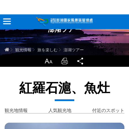
跳
到
主
澎湖ツアー
要
観光情報
內
容
澎湖を深く知る
ホーム
観光情報
旅を楽しむ
澎湖ツアー
旅行ガイド
LargrType
Print
Share
お問い合わせ
紅羅石滬、魚灶
当サイトについて
サイトマップ
中文版
観光地情報
人気観光地
付近のスポット
English
Tiếng Việt