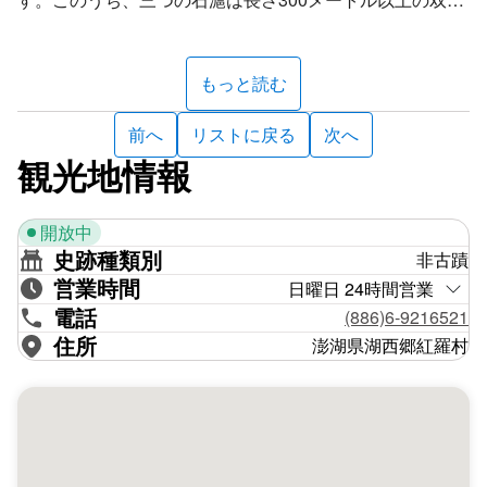
房石滬と呼ばれる二つの石滬が連なったもので、大滬の石
滬の長さは1375メートルに達するなど、澎湖県で最も大
きな石滬です。
もっと読む
むかし、石滬漁業が盛んだった頃、平安と大漁を祈念して
前へ
リストに戻る
次へ
行う「拝滬」という石滬を祀る習俗がありました。お祭り
観光地情報
は石滬を造った日や大漁だった日のほかに、旧暦の毎月一
日と十五日に行われ、神様にお供えする品々を用意するほ
開放中
か、お祭りの場でビーフンを炊いたり、鮮魚を振舞った
史跡種類別
非古蹟
り、半斤の紅亀餅を二つ用意して出資者にプレゼントした
営業時間
りしました。
日曜日 24時間営業
電話
(886)6-9216521
1960年代、澎湖の伝統漁業が最も発達した時期、各漁港
住所
澎湖県湖西郷紅羅村
の沿岸や近くの村にはそれぞれ練り物などを作る「魚灶」
と呼ばれる設備が設けられ、魚介を蒸したり乾燥させた
り、さまざまな加工が行われました。漁船が入港した後、
漁民はイカ、キビナゴなどの漁獲を魚灶の横に運び、塩水
できれいに洗いました。その後、円型の竹で作ったふるい