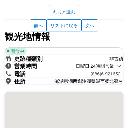
た。
もっと読む
かつては東の海上にいくつもの漁り火が見え、それらが柔
らかな月光と相まって、まるで広大な星の海に身を置いる
前へ
リストに戻る
次へ
ように感じられたことから「奎壁聯輝」と呼ばれ、褒め称
観光地情報
えられています。
開放中
史跡種類別
非古蹟
●
北寮赤嶼観湖 波踏み歩道おすすめ時刻表
営業時間
日曜日 24時間営業
電話
(886)6-9216521
住所
澎湖県湖西鄉澎湖県湖西郷北寮村