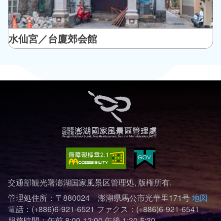
水仙宮／台廈郊会館
交通部観光署澎湖国家風景区管理処, 版権所有.
管理処住所：〒880024 澎湖県馬公市光華里171号
地図
電話：(+886)6-921-6521
ファクス：(+886)6-921-6541
服務時間：午前 8:00-12:00 午後 1:30-5:30