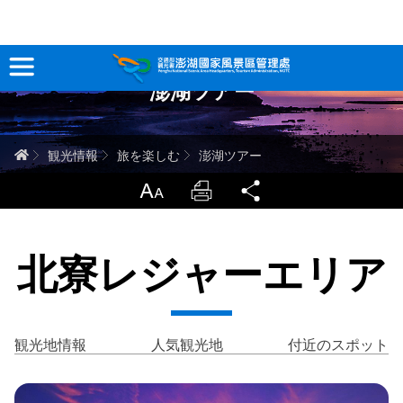
跳
到
主
澎湖ツアー
要
観光情報
內
容
澎湖を深く知る
ホーム
観光情報
旅を楽しむ
澎湖ツアー
旅行ガイド
LargrType
Print
Share
お問い合わせ
北寮レジャーエリア
当サイトについて
サイトマップ
中文版
観光地情報
人気観光地
付近のスポット
English
Tiếng Việt