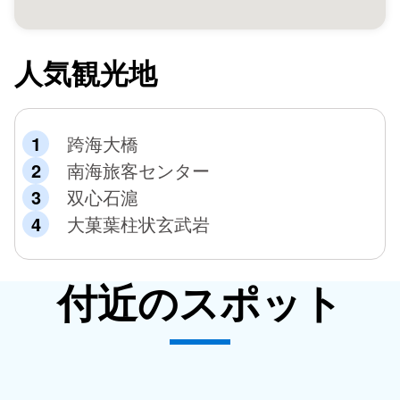
人気観光地
跨海大橋
南海旅客センター
双心石滬
大菓葉柱状玄武岩
付近のスポット