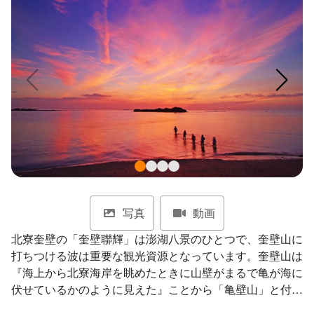
ไทย
Bahasa indonesia
写真
動画
北寮奎壁の「奎壁聯輝」は澎湖八景のひとつで、奎壁山に
打ちつける波は重要な観光資源となっています。奎壁山は
『海上から北寮海岸を眺めたときに山壁がまるで亀が海に
伏せているかのように見えた』ことから「亀壁山」と付け
られ、その後、同じ発音から「奎壁山」と改められまし