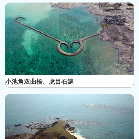
小池角双曲橋、虎目石滬