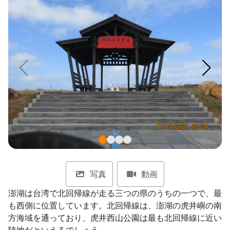
ไทย
Bahasa indonesia
写真
動画
澎湖は台湾で北回帰線が走る三つの県のうちの一つで、最
も西側に位置しています。北回帰線は、澎湖の虎井嶼の南
方海域を通っており、虎井西山公園は最も北回帰線に近い
陸地だといえるでしょう。