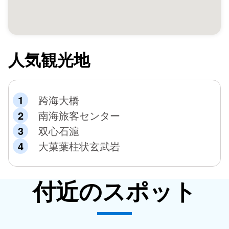
人気観光地
跨海大橋
南海旅客センター
双心石滬
大菓葉柱状玄武岩
付近のスポット