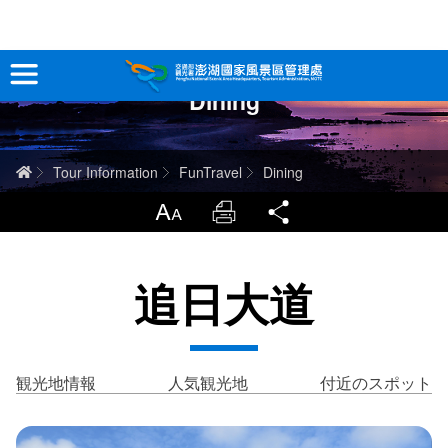
跳
到
主
Dining
要
観光情報
內
容
澎湖を深く知る
ホーム
Tour Information
FunTravel
Dining
旅行ガイド
LargrType
Print
Share
お問い合わせ
追日大道
当サイトについて
サイトマップ
中文版
観光地情報
人気観光地
付近のスポット
English
Tiếng Việt