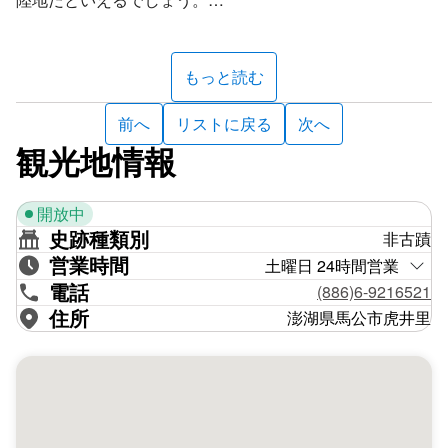
澎湖国家風景区管理処は2016年、ここに追日大道を開設
しました。全長およそ55メートルの歩道には、北回帰線
もっと読む
が走っている世界16か国の地図とそれらの国の国旗と国
名が書かれた石板やレリーフが嵌め込まれています。装飾
前へ
リストに戻る
次へ
に止まらず、教育的な意義も備えており、一目で北回帰線
観光地情報
がどの国を走っているかを知ることができます。
開放中
追日大道を歩いていると、終点にある両手の彫塑が見えて
史跡種類別
非古蹟
きます。季節の変化や太陽の照らす角度によって、両手に
営業時間
映し出される影が変わります。もし時間と角度が合えば、
土曜日 24時間営業
巨大な両手が太陽に映える情景が見えることでしょう。
電話
(886)6-9216521
住所
澎湖県馬公市虎井里
ここには、他にもいくつか北回帰線が通っていることを示
す石碑画があり、虎井の村落や青い海がその背景に広がり
ます。なかでも「23.5度、我は澎湖にあり」と書かれた階
段は、記念撮影の人気スポットで、北回帰線を通過した記
念になることでしょう。