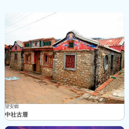
望安鄉
中社古厝