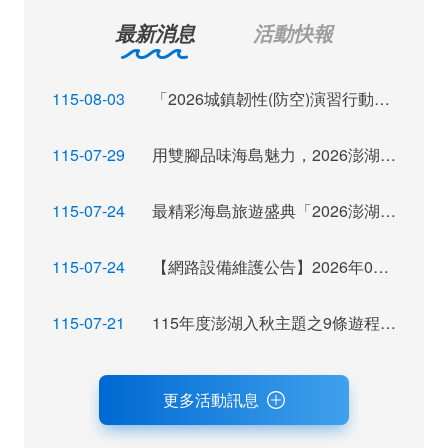
最新消息
活動快報
115-08-03
「2026城鎮韌性(防空)演習行動網路降速演練」訊息布達
115-07-29
用雙腳品味海島魅力，2026澎湖秋季觀光運動休閒主題活動報名倒數
115-07-24
最精彩海島旅遊盛典「2026澎湖秋瘋季」魅力登場
115-07-24
【網路設備維護公告】2026年07月28日（二）22：00~ 24:00 屆時將暫停網站服務，不便之處，尚祈見諒。
115-07-21
115年度澎湖入秋主題之9條遊程獲選，攜手業者拓展旅遊市場及客源
更多活動訊息