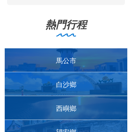
熱門行程
馬公市
白沙鄉
西嶼鄉
望安鄉