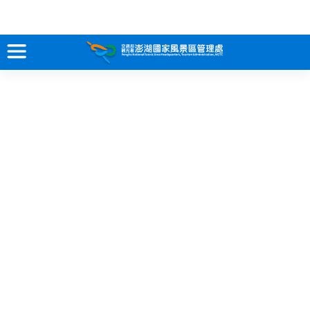
跳
到
主
要
訊息專區
內
容
關於澎湖
吃喝玩樂
服務專區
智慧觀光情報站
永續旅遊
網站導覽
兒童版