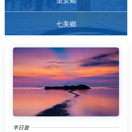
七美鄉
半日遊