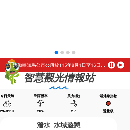
環境教育網
行政資訊網
活動轉知馬公市公所於115年8月1日至16日（每週二休園），每日下午4時至夜間9時30分舉辦「2026馬公夏日童樂趴」歡迎踴躍參加。
「尊重性別的多彩，活出自我的未來。」
RSS
臉書粉絲團
台灣好行-澎湖空港快線自115年3月1日起調整公車營運時段
首長信箱
English
公務人員退休所得重審後實發金額試算
日本語
Tiếng Việt
「2026城鎮韌性(防空)演習行動網路降速演練」，中部地區於115年8月10日(星期一)、北部地區於115年8月13日(星期四)14時30分至15時辦理，演練期間民眾透過行動網路使用觀光署及所屬國家風景區官網或各項系統將無法正常瀏覽，建議民眾可使用室內固網或Wi-Fi連結網站或系統，若需以行動網路連結請避開演練時段，若有緊急旅遊服務需諮詢請撥打觀光署24小時免付費旅遊諮詢熱線0800-011765洽詢。 【演練時程與地區】 ◆ 115年8月10日(星期一) 14:30～15:00中部地區：苗栗縣、臺中市、南投縣、彰化縣、雲林縣、嘉義市、嘉義縣 ◆ 115年8月13日(星期四) 14:30～1
ไทย
Bahasa indonesia
活動轉知馬公市公所於115年8月1日至16日（每週二休園），每日下午4時至夜間9時30分舉辦「2026馬公夏日童樂趴」歡迎踴躍參加。
暫
播
智慧觀光情報站
停
放
「尊重性別的多彩，活出自我的未來。」
今日天氣
降雨機率
風力(級)
紫外線指數
29~31
°C
20
%
2.7
過量級
潛水 水域遊憩