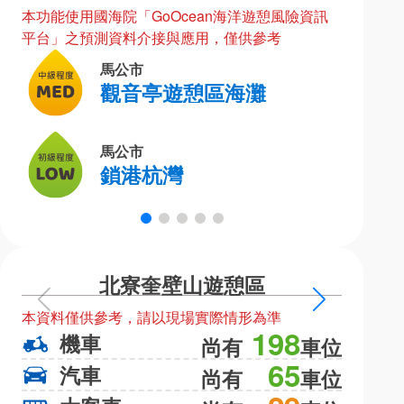
本功能使用國海院「GoOcean海洋遊憩風險資訊
平台」之預測資料介接與應用，僅供參考
馬公市
觀音亭遊憩區海灘
馬公市
鎖港杭灣
北寮奎壁山遊憩區
上
下
本資料僅供參考，請以現場實際情形為準
本資料僅
一
一
198
機車
機
尚有
車位
頁
頁
65
汽車
汽
尚有
車位