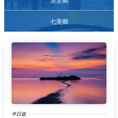
七美鄉
半日遊