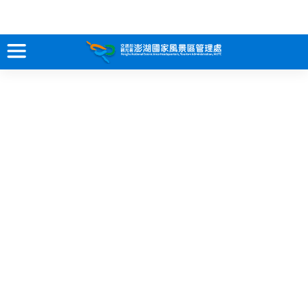
跳
到
主
要
訊息專區
內
容
關於澎湖
吃喝玩樂
服務專區
智慧觀光情報站
永續旅遊
網站導覽
兒童版