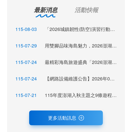
最新消息
活動快報
115-08-03
「2026城鎮韌性(防空)演習行動網路降速演練」訊息布達
115-07-29
用雙腳品味海島魅力，2026澎湖秋季觀光運動休閒主題活動報名倒數
115-07-24
最精彩海島旅遊盛典「2026澎湖秋瘋季」魅力登場
115-07-24
【網路設備維護公告】2026年07月28日（二）22：00~ 24:00 屆時將暫停網站服務，不便之處，尚祈見諒。
115-07-21
115年度澎湖入秋主題之9條遊程獲選，攜手業者拓展旅遊市場及客源
更多活動訊息