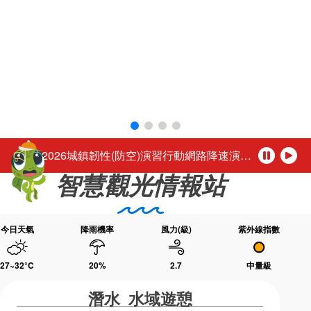
環境教育網
行政資訊網
活動轉知馬公市公所於115年8月1日至16日（每週二休園），每日下午4時至夜間9時30分舉辦「2026馬公夏日童樂趴」歡迎踴躍參加。
RSS
臉書粉絲團
「尊重性別的多彩，活出自我的未來。」
首長信箱
English
台灣好行-澎湖空港快線自115年3月1日起調整公車營運時段
日本語
Tiếng Việt
公務人員退休所得重審後實發金額試算
ไทย
Bahasa indonesia
「2026城鎮韌性(防空)演習行動網路降速演練」，中部地區於115年8月10日(星期一)、北部地區於115年8月13日(星期四)14時30分至15時辦理，演練期間民眾透過行動網路使用觀光署及所屬國家風景區官網或各項系統將無法正常瀏覽，建議民眾可使用室內固網或Wi-Fi連結網站或系統，若需以行動網路連結請避開演練時段，若有緊急旅遊服務需諮詢請撥打觀光署24小時免付費旅遊諮詢熱線0800-011765洽詢。 【演練時程與地區】 ◆ 115年8月10日(星期一) 14:30～15:00中部地區：苗栗縣、臺中市、南投縣、彰化縣、雲林縣、嘉義市、嘉義縣 ◆ 115年8月13日(星期四) 14:30～1
暫
播
智慧觀光情報站
停
放
活動轉知馬公市公所於115年8月1日至16日（每週二休園），每日下午4時至夜間9時30分舉辦「2026馬公夏日童樂趴」歡迎踴躍參加。
「尊重性別的多彩，活出自我的未來。」
今日天氣
降雨機率
風力(級)
紫外線指數
27~32
°C
20
%
2.7
中量級
潛水 水域遊憩