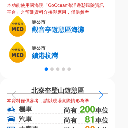
本功能使用國海院「GoOcean海洋遊憩風險資訊
平台」之預測資料介接與應用，僅供參考
馬公市
觀音亭遊憩區海灘
馬公市
鎖港杭灣
北寮奎壁山遊憩區
上
下
本資料僅供參考，請以現場實際情形為準
本資料僅
一
一
200
機車
機
尚有
車位
頁
頁
81
汽車
汽
尚有
車位