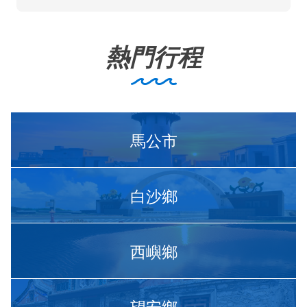
熱門行程
馬公市
白沙鄉
西嶼鄉
望安鄉