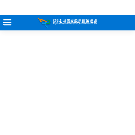
跳
到
主
要
訊息專區
內
容
關於澎湖
吃喝玩樂
服務專區
智慧觀光情報站
永續旅遊
網站導覽
兒童版