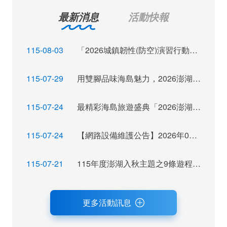
最新消息
活動快報
115-08-03
「2026城鎮韌性(防空)演習行動網路降速演練」訊息布達
115-07-29
用雙腳品味海島魅力，2026澎湖秋季觀光運動休閒主題活動報名倒數
115-07-24
最精彩海島旅遊盛典「2026澎湖秋瘋季」魅力登場
115-07-24
【網路設備維護公告】2026年07月28日（二）22：00~ 24:00 屆時將暫停網站服務，不便之處，尚祈見諒。
115-07-21
115年度澎湖入秋主題之9條遊程獲選，攜手業者拓展旅遊市場及客源
更多活動訊息