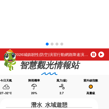
環境教育網
行政資訊網
活動轉知馬公市公所於115年8月1日至16日（每週二休園），每日下午4時至夜間9時30分舉辦「2026馬公夏日童樂趴」歡迎踴躍參加。
RSS
臉書粉絲團
「尊重性別的多彩，活出自我的未來。」
首長信箱
English
台灣好行-澎湖空港快線自115年3月1日起調整公車營運時段
日本語
Tiếng Việt
公務人員退休所得重審後實發金額試算
ไทย
Bahasa indonesia
「2026城鎮韌性(防空)演習行動網路降速演練」，中部地區於115年8月10日(星期一)、北部地區於115年8月13日(星期四)14時30分至15時辦理，演練期間民眾透過行動網路使用觀光署及所屬國家風景區官網或各項系統將無法正常瀏覽，建議民眾可使用室內固網或Wi-Fi連結網站或系統，若需以行動網路連結請避開演練時段，若有緊急旅遊服務需諮詢請撥打觀光署24小時免付費旅遊諮詢熱線0800-011765洽詢。 【演練時程與地區】 ◆ 115年8月10日(星期一) 14:30～15:00中部地區：苗栗縣、臺中市、南投縣、彰化縣、雲林縣、嘉義市、嘉義縣 ◆ 115年8月13日(星期四) 14:30～1
暫
播
智慧觀光情報站
停
放
活動轉知馬公市公所於115年8月1日至16日（每週二休園），每日下午4時至夜間9時30分舉辦「2026馬公夏日童樂趴」歡迎踴躍參加。
「尊重性別的多彩，活出自我的未來。」
今日天氣
降雨機率
風力(級)
紫外線指數
27~32
°C
20
%
2.7
高量級
潛水 水域遊憩