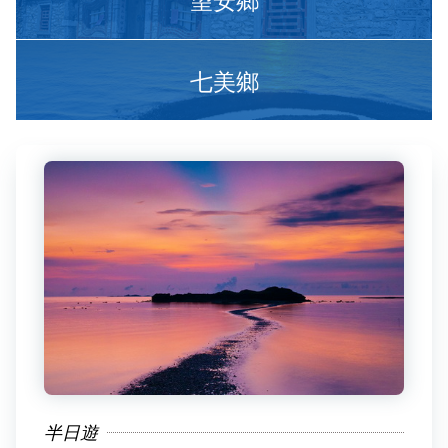
七美鄉
半日遊