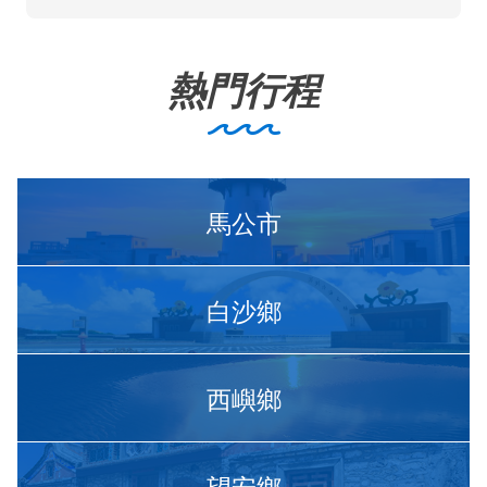
熱門行程
馬公市
白沙鄉
西嶼鄉
望安鄉