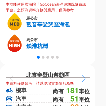
本功能使用國海院「GoOcean海洋遊憩風險資訊
平台」之預測資料介接與應用，僅供參考
馬公市
觀音亭遊憩區海灘
馬公市
鎖港杭灣
北寮奎壁山遊憩區
上
下
本資料僅供參考，請以現場實際情形為準
本資料僅
一
一
181
機車
機
尚有
車位
頁
頁
51
汽車
汽
尚有
車位