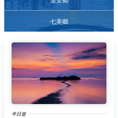
七美鄉
半日遊