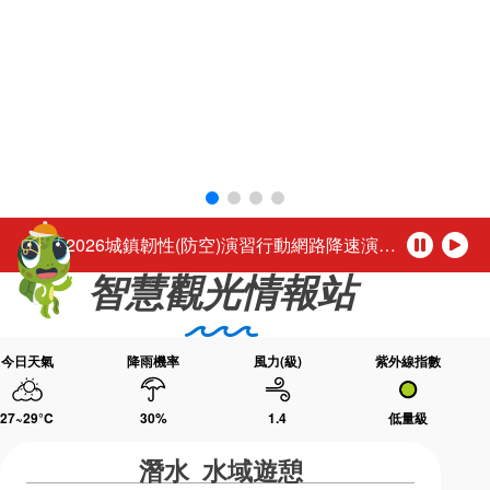
環境教育網
行政資訊網
活動轉知馬公市公所於115年8月1日至16日（每週二休園），每日下午4時至夜間9時30分舉辦「2026馬公夏日童樂趴」歡迎踴躍參加。
RSS
臉書粉絲團
「尊重性別的多彩，活出自我的未來。」
首長信箱
English
台灣好行-澎湖空港快線自115年3月1日起調整公車營運時段
日本語
Tiếng Việt
公務人員退休所得重審後實發金額試算
ไทย
Bahasa indonesia
「2026城鎮韌性(防空)演習行動網路降速演練」，中部地區於115年8月10日(星期一)、北部地區於115年8月13日(星期四)14時30分至15時辦理，演練期間民眾透過行動網路使用觀光署及所屬國家風景區官網或各項系統將無法正常瀏覽，建議民眾可使用室內固網或Wi-Fi連結網站或系統，若需以行動網路連結請避開演練時段，若有緊急旅遊服務需諮詢請撥打觀光署24小時免付費旅遊諮詢熱線0800-011765洽詢。 【演練時程與地區】 ◆ 115年8月10日(星期一) 14:30～15:00中部地區：苗栗縣、臺中市、南投縣、彰化縣、雲林縣、嘉義市、嘉義縣 ◆ 115年8月13日(星期四) 14:30～1
暫
播
智慧觀光情報站
停
放
活動轉知馬公市公所於115年8月1日至16日（每週二休園），每日下午4時至夜間9時30分舉辦「2026馬公夏日童樂趴」歡迎踴躍參加。
「尊重性別的多彩，活出自我的未來。」
今日天氣
降雨機率
風力(級)
紫外線指數
27~29
°C
30
%
1.4
低量級
潛水 水域遊憩