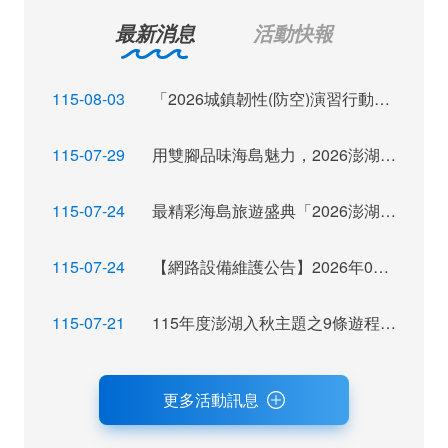
最新消息
活動快報
115-08-03
「2026城鎮韌性(防空)演習行動網路降速演練」訊息布達
115-07-29
用雙腳品味海島魅力，2026澎湖秋季觀光運動休閒主題活動報名倒數
115-07-24
最精彩海島旅遊盛典「2026澎湖秋瘋季」魅力登場
115-07-24
【網路設備維護公告】2026年07月28日（二）22：00~ 24:00 屆時將暫停網站服務，不便之處，尚祈見諒。
115-07-21
115年度澎湖入秋主題之9條遊程獲選，攜手業者拓展旅遊市場及客源
更多活動訊息