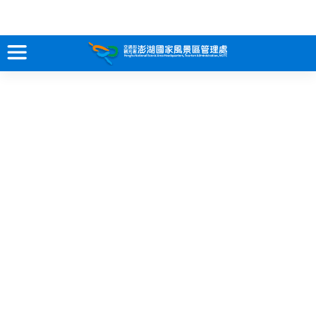
跳
到
主
要
訊息專區
內
容
關於澎湖
吃喝玩樂
服務專區
智慧觀光情報站
永續旅遊
網站導覽
兒童版