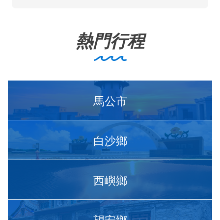
熱門行程
馬公市
白沙鄉
西嶼鄉
望安鄉