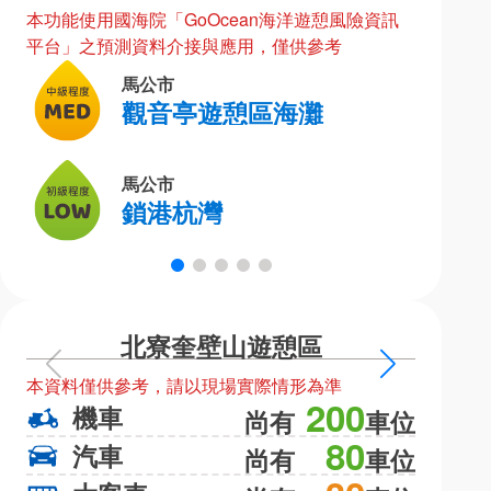
本功能使用國海院「GoOcean海洋遊憩風險資訊
平台」之預測資料介接與應用，僅供參考
馬公市
觀音亭遊憩區海灘
馬公市
鎖港杭灣
北寮奎壁山遊憩區
上
下
本資料僅供參考，請以現場實際情形為準
本資料僅
一
一
200
機車
機
尚有
車位
頁
頁
80
汽車
汽
尚有
車位