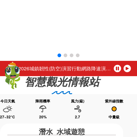
環境教育網
行政資訊網
活動轉知馬公市公所於115年8月1日至16日（每週二休園），每日下午4時至夜間9時30分舉辦「2026馬公夏日童樂趴」歡迎踴躍參加。
RSS
臉書粉絲團
「尊重性別的多彩，活出自我的未來。」
首長信箱
English
台灣好行-澎湖空港快線自115年3月1日起調整公車營運時段
日本語
Tiếng Việt
公務人員退休所得重審後實發金額試算
ไทย
Bahasa indonesia
「2026城鎮韌性(防空)演習行動網路降速演練」，中部地區於115年8月10日(星期一)、北部地區於115年8月13日(星期四)14時30分至15時辦理，演練期間民眾透過行動網路使用觀光署及所屬國家風景區官網或各項系統將無法正常瀏覽，建議民眾可使用室內固網或Wi-Fi連結網站或系統，若需以行動網路連結請避開演練時段，若有緊急旅遊服務需諮詢請撥打觀光署24小時免付費旅遊諮詢熱線0800-011765洽詢。 【演練時程與地區】 ◆ 115年8月10日(星期一) 14:30～15:00中部地區：苗栗縣、臺中市、南投縣、彰化縣、雲林縣、嘉義市、嘉義縣 ◆ 115年8月13日(星期四) 14:30～1
暫
播
智慧觀光情報站
停
放
活動轉知馬公市公所於115年8月1日至16日（每週二休園），每日下午4時至夜間9時30分舉辦「2026馬公夏日童樂趴」歡迎踴躍參加。
「尊重性別的多彩，活出自我的未來。」
今日天氣
降雨機率
風力(級)
紫外線指數
27~32
°C
20
%
2.7
中量級
潛水 水域遊憩