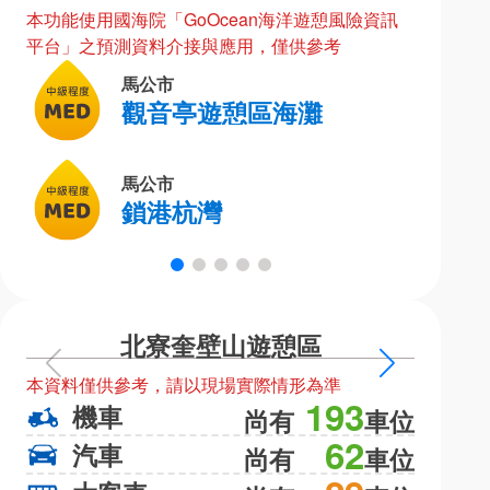
本功能使用國海院「GoOcean海洋遊憩風險資訊
平台」之預測資料介接與應用，僅供參考
馬公市
觀音亭遊憩區海灘
馬公市
鎖港杭灣
北寮奎壁山遊憩區
上
下
本資料僅供參考，請以現場實際情形為準
本資料僅
一
一
193
機車
機
尚有
車位
頁
頁
62
汽車
汽
尚有
車位