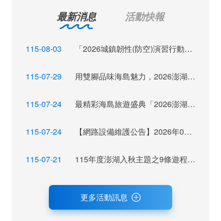
最新消息
活動快報
115-08-03
「2026城鎮韌性(防空)演習行動網路降速演練」訊息布達
115-07-29
用雙腳品味海島魅力，2026澎湖秋季觀光運動休閒主題活動報名倒數
115-07-24
最精彩海島旅遊盛典「2026澎湖秋瘋季」魅力登場
115-07-24
【網路設備維護公告】2026年07月28日（二）22：00~ 24:00 屆時將暫停網站服務，不便之處，尚祈見諒。
115-07-21
115年度澎湖入秋主題之9條遊程獲選，攜手業者拓展旅遊市場及客源
更多活動訊息