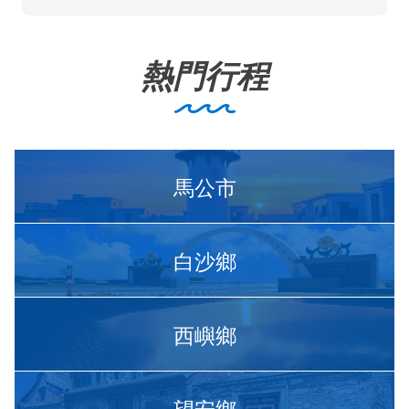
熱門行程
馬公市
白沙鄉
西嶼鄉
望安鄉