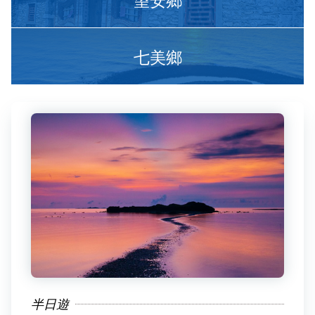
七美鄉
半日遊