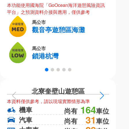
本功能使用國海院「GoOcean海洋遊憩風險資訊
平台」之預測資料介接與應用，僅供參考
馬公市
觀音亭遊憩區海灘
馬公市
鎖港杭灣
北寮奎壁山遊憩區
上
下
本資料僅供參考，請以現場實際情形為準
本資料僅
一
一
164
機車
機
尚有
車位
頁
頁
31
汽車
汽
尚有
車位