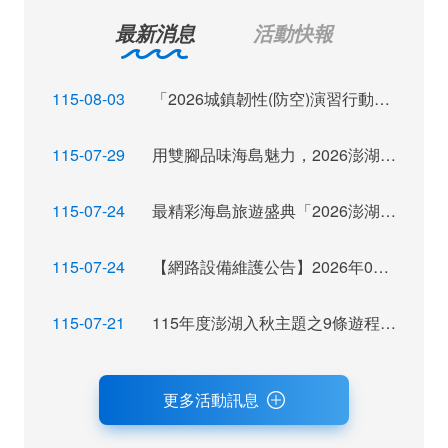
最新消息
活動快報
115-08-03
「2026城鎮韌性(防空)演習行動網路降速演練」訊息布達
115-07-29
用雙腳品味海島魅力，2026澎湖秋季觀光運動休閒主題活動報名倒數
115-07-24
最精彩海島旅遊盛典「2026澎湖秋瘋季」魅力登場
115-07-24
【網路設備維護公告】2026年07月28日（二）22：00~ 24:00 屆時將暫停網站服務，不便之處，尚祈見諒。
115-07-21
115年度澎湖入秋主題之9條遊程獲選，攜手業者拓展旅遊市場及客源
更多活動訊息