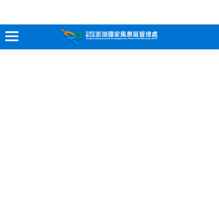
跳
到
主
要
訊息專區
內
容
關於澎湖
吃喝玩樂
服務專區
智慧觀光情報站
永續旅遊
網站導覽
兒童版