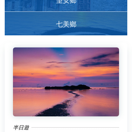
七美鄉
半日遊