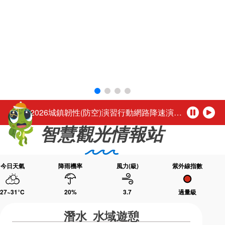
環境教育網
行政資訊網
活動轉知馬公市公所於115年8月1日至16日（每週二休園），每日下午4時至夜間9時30分舉辦「2026馬公夏日童樂趴」歡迎踴躍參加。
RSS
臉書粉絲團
「尊重性別的多彩，活出自我的未來。」
首長信箱
English
台灣好行-澎湖空港快線自115年3月1日起調整公車營運時段
日本語
Tiếng Việt
公務人員退休所得重審後實發金額試算
ไทย
Bahasa indonesia
「2026城鎮韌性(防空)演習行動網路降速演練」，中部地區於115年8月10日(星期一)、北部地區於115年8月13日(星期四)14時30分至15時辦理，演練期間民眾透過行動網路使用觀光署及所屬國家風景區官網或各項系統將無法正常瀏覽，建議民眾可使用室內固網或Wi-Fi連結網站或系統，若需以行動網路連結請避開演練時段，若有緊急旅遊服務需諮詢請撥打觀光署24小時免付費旅遊諮詢熱線0800-011765洽詢。 【演練時程與地區】 ◆ 115年8月10日(星期一) 14:30～15:00中部地區：苗栗縣、臺中市、南投縣、彰化縣、雲林縣、嘉義市、嘉義縣 ◆ 115年8月13日(星期四) 14:30～1
暫
播
智慧觀光情報站
停
放
活動轉知馬公市公所於115年8月1日至16日（每週二休園），每日下午4時至夜間9時30分舉辦「2026馬公夏日童樂趴」歡迎踴躍參加。
「尊重性別的多彩，活出自我的未來。」
今日天氣
降雨機率
風力(級)
紫外線指數
27~31
°C
20
%
3.7
過量級
潛水 水域遊憩