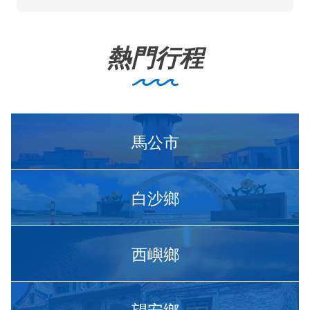
熱門行程
馬公市
白沙鄉
西嶼鄉
望安鄉