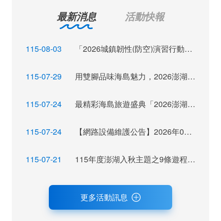
最新消息
活動快報
115-08-03
「2026城鎮韌性(防空)演習行動網路降速演練」訊息布達
115-07-29
用雙腳品味海島魅力，2026澎湖秋季觀光運動休閒主題活動報名倒數
115-07-24
最精彩海島旅遊盛典「2026澎湖秋瘋季」魅力登場
115-07-24
【網路設備維護公告】2026年07月28日（二）22：00~ 24:00 屆時將暫停網站服務，不便之處，尚祈見諒。
115-07-21
115年度澎湖入秋主題之9條遊程獲選，攜手業者拓展旅遊市場及客源
更多活動訊息