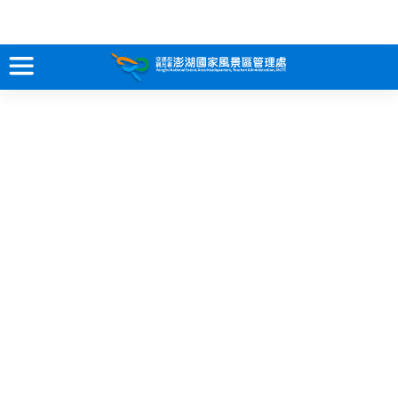
跳
到
主
要
訊息專區
內
容
關於澎湖
吃喝玩樂
服務專區
智慧觀光情報站
永續旅遊
網站導覽
兒童版