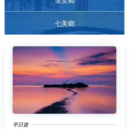
七美鄉
半日遊