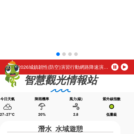
環境教育網
行政資訊網
活動轉知馬公市公所於115年8月1日至16日（每週二休園），每日下午4時至夜間9時30分舉辦「2026馬公夏日童樂趴」歡迎踴躍參加。
RSS
臉書粉絲團
「尊重性別的多彩，活出自我的未來。」
首長信箱
English
台灣好行-澎湖空港快線自115年3月1日起調整公車營運時段
日本語
Tiếng Việt
公務人員退休所得重審後實發金額試算
ไทย
Bahasa indonesia
「2026城鎮韌性(防空)演習行動網路降速演練」，中部地區於115年8月10日(星期一)、北部地區於115年8月13日(星期四)14時30分至15時辦理，演練期間民眾透過行動網路使用觀光署及所屬國家風景區官網或各項系統將無法正常瀏覽，建議民眾可使用室內固網或Wi-Fi連結網站或系統，若需以行動網路連結請避開演練時段，若有緊急旅遊服務需諮詢請撥打觀光署24小時免付費旅遊諮詢熱線0800-011765洽詢。 【演練時程與地區】 ◆ 115年8月10日(星期一) 14:30～15:00中部地區：苗栗縣、臺中市、南投縣、彰化縣、雲林縣、嘉義市、嘉義縣 ◆ 115年8月13日(星期四) 14:30～1
暫
播
智慧觀光情報站
停
放
活動轉知馬公市公所於115年8月1日至16日（每週二休園），每日下午4時至夜間9時30分舉辦「2026馬公夏日童樂趴」歡迎踴躍參加。
「尊重性別的多彩，活出自我的未來。」
今日天氣
降雨機率
風力(級)
紫外線指數
27~27
°C
20
%
2.8
低量級
潛水 水域遊憩