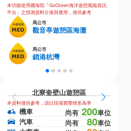
本功能使用國海院「GoOcean海洋遊憩風險資訊
平台」之預測資料介接與應用，僅供參考
馬公市
觀音亭遊憩區海灘
馬公市
鎖港杭灣
北寮奎壁山遊憩區
上
下
本資料僅供參考，請以現場實際情形為準
本資料僅
一
一
200
機車
機
尚有
車位
頁
頁
80
汽車
汽
尚有
車位