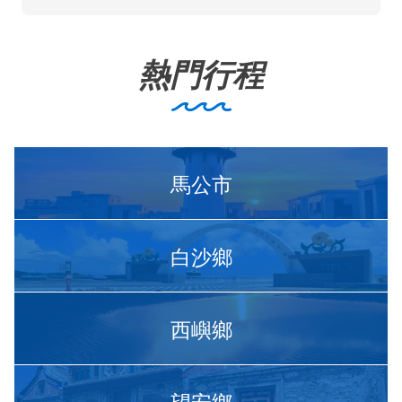
熱門行程
馬公市
白沙鄉
西嶼鄉
望安鄉