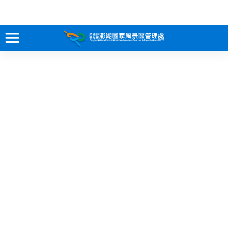
跳
到
主
要
訊息專區
內
容
關於澎湖
吃喝玩樂
服務專區
智慧觀光情報站
永續旅遊
網站導覽
兒童版