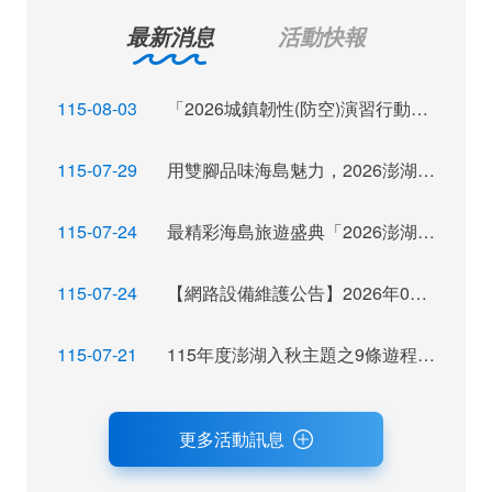
最新消息
活動快報
115-08-03
「2026城鎮韌性(防空)演習行動網路降速演練」訊息布達
115-07-29
用雙腳品味海島魅力，2026澎湖秋季觀光運動休閒主題活動報名倒數
115-07-24
最精彩海島旅遊盛典「2026澎湖秋瘋季」魅力登場
115-07-24
【網路設備維護公告】2026年07月28日（二）22：00~ 24:00 屆時將暫停網站服務，不便之處，尚祈見諒。
115-07-21
115年度澎湖入秋主題之9條遊程獲選，攜手業者拓展旅遊市場及客源
更多活動訊息