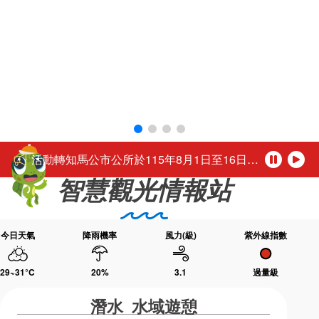
環境教育網
行政資訊網
活動轉知馬公市公所於115年8月1日至16日（每週二休園），每日下午4時至夜間9時30分舉辦「2026馬公夏日童樂趴」歡迎踴躍參加。
「尊重性別的多彩，活出自我的未來。」
RSS
臉書粉絲團
台灣好行-澎湖空港快線自115年3月1日起調整公車營運時段
首長信箱
English
公務人員退休所得重審後實發金額試算
日本語
Tiếng Việt
「2026城鎮韌性(防空)演習行動網路降速演練」，中部地區於115年8月10日(星期一)、北部地區於115年8月13日(星期四)14時30分至15時辦理，演練期間民眾透過行動網路使用觀光署及所屬國家風景區官網或各項系統將無法正常瀏覽，建議民眾可使用室內固網或Wi-Fi連結網站或系統，若需以行動網路連結請避開演練時段，若有緊急旅遊服務需諮詢請撥打觀光署24小時免付費旅遊諮詢熱線0800-011765洽詢。 【演練時程與地區】 ◆ 115年8月10日(星期一) 14:30～15:00中部地區：苗栗縣、臺中市、南投縣、彰化縣、雲林縣、嘉義市、嘉義縣 ◆ 115年8月13日(星期四) 14:30～1
ไทย
Bahasa indonesia
活動轉知馬公市公所於115年8月1日至16日（每週二休園），每日下午4時至夜間9時30分舉辦「2026馬公夏日童樂趴」歡迎踴躍參加。
暫
播
智慧觀光情報站
停
放
「尊重性別的多彩，活出自我的未來。」
今日天氣
降雨機率
風力(級)
紫外線指數
29~31
°C
20
%
3.1
過量級
潛水 水域遊憩