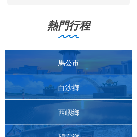
熱門行程
馬公市
白沙鄉
西嶼鄉
望安鄉