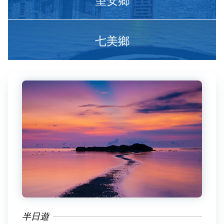
七美鄉
半日遊