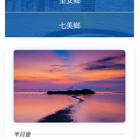
七美鄉
半日遊