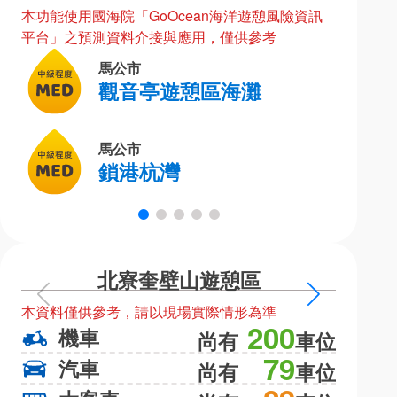
本功能使用國海院「GoOcean海洋遊憩風險資訊
平台」之預測資料介接與應用，僅供參考
馬公市
觀音亭遊憩區海灘
馬公市
鎖港杭灣
北寮奎壁山遊憩區
上
下
本資料僅供參考，請以現場實際情形為準
本資料僅
一
一
200
機車
機
尚有
車位
頁
頁
79
汽車
汽
尚有
車位