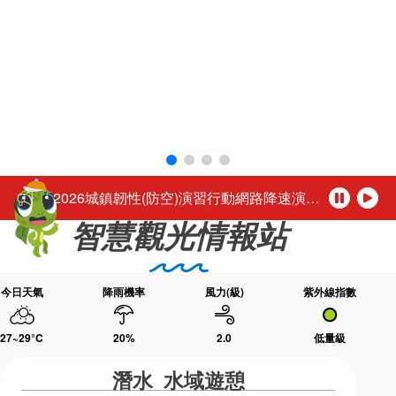
環境教育網
行政資訊網
活動轉知馬公市公所於115年8月1日至16日（每週二休園），每日下午4時至夜間9時30分舉辦「2026馬公夏日童樂趴」歡迎踴躍參加。
RSS
臉書粉絲團
「尊重性別的多彩，活出自我的未來。」
首長信箱
English
台灣好行-澎湖空港快線自115年3月1日起調整公車營運時段
日本語
Tiếng Việt
公務人員退休所得重審後實發金額試算
ไทย
Bahasa indonesia
「2026城鎮韌性(防空)演習行動網路降速演練」，中部地區於115年8月10日(星期一)、北部地區於115年8月13日(星期四)14時30分至15時辦理，演練期間民眾透過行動網路使用觀光署及所屬國家風景區官網或各項系統將無法正常瀏覽，建議民眾可使用室內固網或Wi-Fi連結網站或系統，若需以行動網路連結請避開演練時段，若有緊急旅遊服務需諮詢請撥打觀光署24小時免付費旅遊諮詢熱線0800-011765洽詢。 【演練時程與地區】 ◆ 115年8月10日(星期一) 14:30～15:00中部地區：苗栗縣、臺中市、南投縣、彰化縣、雲林縣、嘉義市、嘉義縣 ◆ 115年8月13日(星期四) 14:30～1
暫
播
智慧觀光情報站
停
放
活動轉知馬公市公所於115年8月1日至16日（每週二休園），每日下午4時至夜間9時30分舉辦「2026馬公夏日童樂趴」歡迎踴躍參加。
「尊重性別的多彩，活出自我的未來。」
今日天氣
降雨機率
風力(級)
紫外線指數
27~29
°C
20
%
2.0
低量級
潛水 水域遊憩