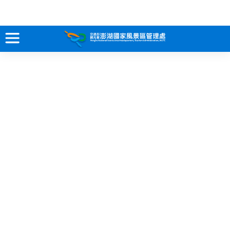
跳
到
主
要
訊息專區
內
容
關於澎湖
吃喝玩樂
服務專區
智慧觀光情報站
永續旅遊
網站導覽
兒童版