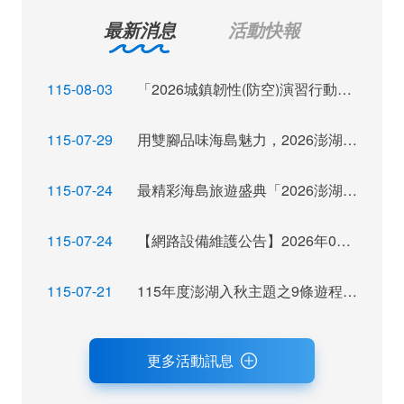
最新消息
活動快報
115-08-03
「2026城鎮韌性(防空)演習行動網路降速演練」訊息布達
115-07-29
用雙腳品味海島魅力，2026澎湖秋季觀光運動休閒主題活動報名倒數
115-07-24
最精彩海島旅遊盛典「2026澎湖秋瘋季」魅力登場
115-07-24
【網路設備維護公告】2026年07月28日（二）22：00~ 24:00 屆時將暫停網站服務，不便之處，尚祈見諒。
115-07-21
115年度澎湖入秋主題之9條遊程獲選，攜手業者拓展旅遊市場及客源
更多活動訊息