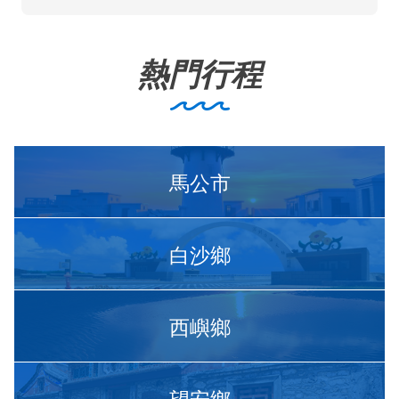
熱門行程
馬公市
白沙鄉
西嶼鄉
望安鄉