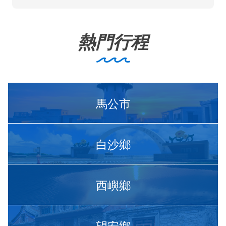
熱門行程
馬公市
白沙鄉
西嶼鄉
望安鄉