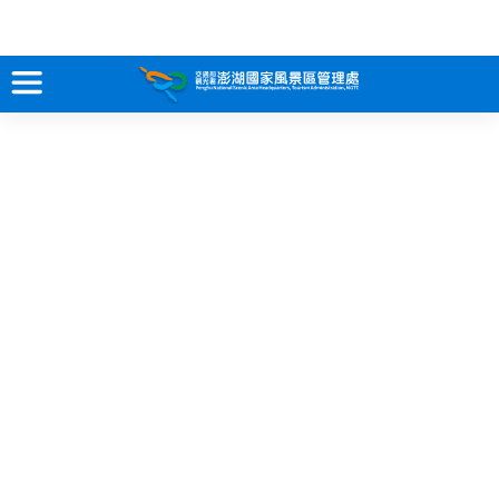
跳
到
主
要
訊息專區
內
容
關於澎湖
吃喝玩樂
服務專區
智慧觀光情報站
永續旅遊
網站導覽
兒童版