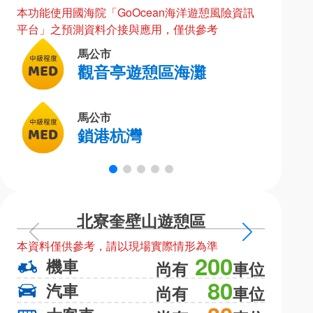
本功能使用國海院「GoOcean海洋遊憩風險資訊
平台」之預測資料介接與應用，僅供參考
馬公市
觀音亭遊憩區海灘
馬公市
鎖港杭灣
北寮奎壁山遊憩區
上
下
本資料僅供參考，請以現場實際情形為準
本資料僅
一
一
200
機車
機
尚有
車位
頁
頁
80
汽車
汽
尚有
車位