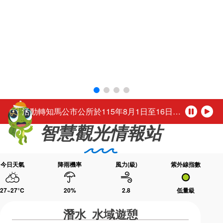
環境教育網
行政資訊網
活動轉知馬公市公所於115年8月1日至16日（每週二休園），每日下午4時至夜間9時30分舉辦「2026馬公夏日童樂趴」歡迎踴躍參加。
「尊重性別的多彩，活出自我的未來。」
RSS
臉書粉絲團
台灣好行-澎湖空港快線自115年3月1日起調整公車營運時段
首長信箱
English
公務人員退休所得重審後實發金額試算
日本語
Tiếng Việt
「2026城鎮韌性(防空)演習行動網路降速演練」，中部地區於115年8月10日(星期一)、北部地區於115年8月13日(星期四)14時30分至15時辦理，演練期間民眾透過行動網路使用觀光署及所屬國家風景區官網或各項系統將無法正常瀏覽，建議民眾可使用室內固網或Wi-Fi連結網站或系統，若需以行動網路連結請避開演練時段，若有緊急旅遊服務需諮詢請撥打觀光署24小時免付費旅遊諮詢熱線0800-011765洽詢。 【演練時程與地區】 ◆ 115年8月10日(星期一) 14:30～15:00中部地區：苗栗縣、臺中市、南投縣、彰化縣、雲林縣、嘉義市、嘉義縣 ◆ 115年8月13日(星期四) 14:30～1
ไทย
Bahasa indonesia
活動轉知馬公市公所於115年8月1日至16日（每週二休園），每日下午4時至夜間9時30分舉辦「2026馬公夏日童樂趴」歡迎踴躍參加。
暫
播
智慧觀光情報站
停
放
「尊重性別的多彩，活出自我的未來。」
今日天氣
降雨機率
風力(級)
紫外線指數
27~27
°C
20
%
2.8
低量級
潛水 水域遊憩