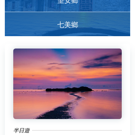
七美鄉
半日遊