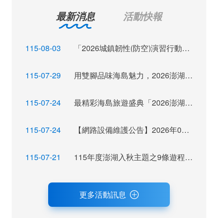
最新消息
活動快報
115-08-03
「2026城鎮韌性(防空)演習行動網路降速演練」訊息布達
115-07-29
用雙腳品味海島魅力，2026澎湖秋季觀光運動休閒主題活動報名倒數
115-07-24
最精彩海島旅遊盛典「2026澎湖秋瘋季」魅力登場
115-07-24
【網路設備維護公告】2026年07月28日（二）22：00~ 24:00 屆時將暫停網站服務，不便之處，尚祈見諒。
115-07-21
115年度澎湖入秋主題之9條遊程獲選，攜手業者拓展旅遊市場及客源
更多活動訊息