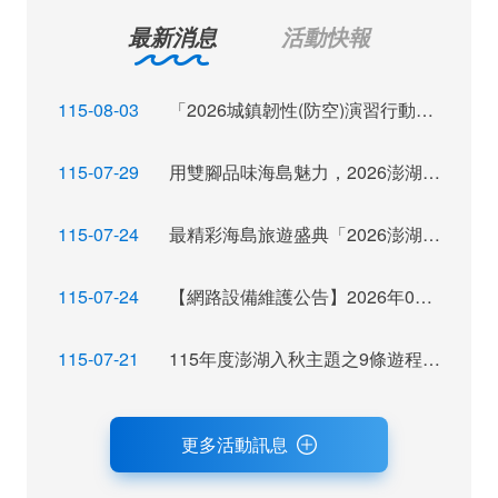
最新消息
活動快報
115-08-03
「2026城鎮韌性(防空)演習行動網路降速演練」訊息布達
115-07-29
用雙腳品味海島魅力，2026澎湖秋季觀光運動休閒主題活動報名倒數
115-07-24
最精彩海島旅遊盛典「2026澎湖秋瘋季」魅力登場
115-07-24
【網路設備維護公告】2026年07月28日（二）22：00~ 24:00 屆時將暫停網站服務，不便之處，尚祈見諒。
115-07-21
115年度澎湖入秋主題之9條遊程獲選，攜手業者拓展旅遊市場及客源
更多活動訊息