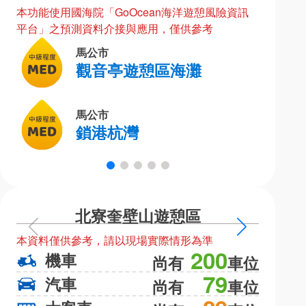
本功能使用國海院「GoOcean海洋遊憩風險資訊
平台」之預測資料介接與應用，僅供參考
馬公市
觀音亭遊憩區海灘
馬公市
鎖港杭灣
北寮奎壁山遊憩區
上
下
本資料僅供參考，請以現場實際情形為準
本資料僅
一
一
200
機車
機
尚有
車位
頁
頁
79
汽車
汽
尚有
車位