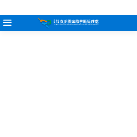
跳
到
主
要
訊息專區
內
容
關於澎湖
吃喝玩樂
服務專區
智慧觀光情報站
永續旅遊
網站導覽
兒童版