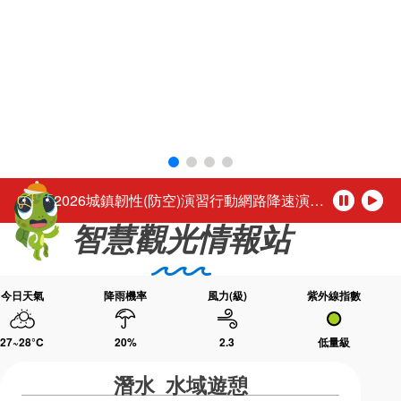
環境教育網
行政資訊網
活動轉知馬公市公所於115年8月1日至16日（每週二休園），每日下午4時至夜間9時30分舉辦「2026馬公夏日童樂趴」歡迎踴躍參加。
「尊重性別的多彩，活出自我的未來。」
RSS
臉書粉絲團
台灣好行-澎湖空港快線自115年3月1日起調整公車營運時段
首長信箱
English
公務人員退休所得重審後實發金額試算
日本語
Tiếng Việt
「2026城鎮韌性(防空)演習行動網路降速演練」，中部地區於115年8月10日(星期一)、北部地區於115年8月13日(星期四)14時30分至15時辦理，演練期間民眾透過行動網路使用觀光署及所屬國家風景區官網或各項系統將無法正常瀏覽，建議民眾可使用室內固網或Wi-Fi連結網站或系統，若需以行動網路連結請避開演練時段，若有緊急旅遊服務需諮詢請撥打觀光署24小時免付費旅遊諮詢熱線0800-011765洽詢。 【演練時程與地區】 ◆ 115年8月10日(星期一) 14:30～15:00中部地區：苗栗縣、臺中市、南投縣、彰化縣、雲林縣、嘉義市、嘉義縣 ◆ 115年8月13日(星期四) 14:30～1
ไทย
Bahasa indonesia
活動轉知馬公市公所於115年8月1日至16日（每週二休園），每日下午4時至夜間9時30分舉辦「2026馬公夏日童樂趴」歡迎踴躍參加。
暫
播
智慧觀光情報站
停
放
「尊重性別的多彩，活出自我的未來。」
今日天氣
降雨機率
風力(級)
紫外線指數
27~28
°C
20
%
2.3
低量級
潛水 水域遊憩