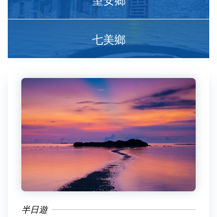
七美鄉
半日遊