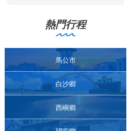
熱門行程
馬公市
白沙鄉
西嶼鄉
望安鄉