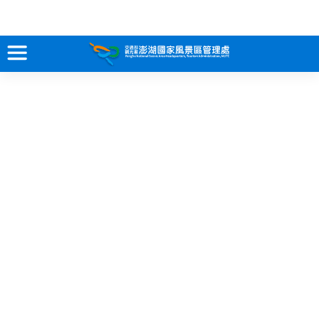
跳
到
主
要
訊息專區
內
容
關於澎湖
吃喝玩樂
服務專區
智慧觀光情報站
永續旅遊
網站導覽
兒童版