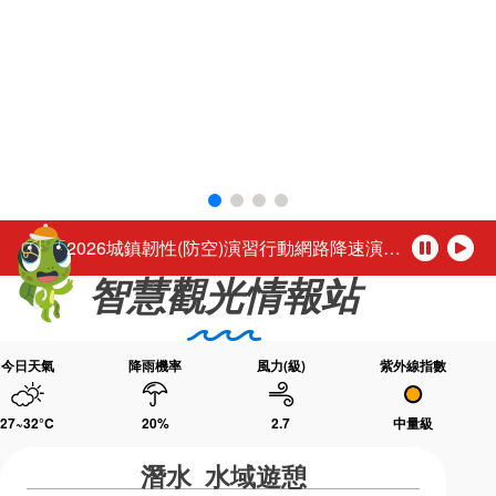
環境教育網
行政資訊網
活動轉知馬公市公所於115年8月1日至16日（每週二休園），每日下午4時至夜間9時30分舉辦「2026馬公夏日童樂趴」歡迎踴躍參加。
RSS
臉書粉絲團
「尊重性別的多彩，活出自我的未來。」
首長信箱
English
台灣好行-澎湖空港快線自115年3月1日起調整公車營運時段
日本語
Tiếng Việt
公務人員退休所得重審後實發金額試算
ไทย
Bahasa indonesia
「2026城鎮韌性(防空)演習行動網路降速演練」，中部地區於115年8月10日(星期一)、北部地區於115年8月13日(星期四)14時30分至15時辦理，演練期間民眾透過行動網路使用觀光署及所屬國家風景區官網或各項系統將無法正常瀏覽，建議民眾可使用室內固網或Wi-Fi連結網站或系統，若需以行動網路連結請避開演練時段，若有緊急旅遊服務需諮詢請撥打觀光署24小時免付費旅遊諮詢熱線0800-011765洽詢。 【演練時程與地區】 ◆ 115年8月10日(星期一) 14:30～15:00中部地區：苗栗縣、臺中市、南投縣、彰化縣、雲林縣、嘉義市、嘉義縣 ◆ 115年8月13日(星期四) 14:30～1
暫
播
智慧觀光情報站
停
放
活動轉知馬公市公所於115年8月1日至16日（每週二休園），每日下午4時至夜間9時30分舉辦「2026馬公夏日童樂趴」歡迎踴躍參加。
「尊重性別的多彩，活出自我的未來。」
今日天氣
降雨機率
風力(級)
紫外線指數
27~32
°C
20
%
2.7
中量級
潛水 水域遊憩