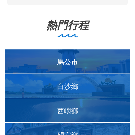
熱門行程
馬公市
白沙鄉
西嶼鄉
望安鄉