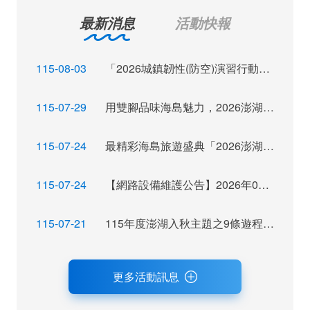
最新消息
活動快報
115-08-03
「2026城鎮韌性(防空)演習行動網路降速演練」訊息布達
115-07-29
用雙腳品味海島魅力，2026澎湖秋季觀光運動休閒主題活動報名倒數
115-07-24
最精彩海島旅遊盛典「2026澎湖秋瘋季」魅力登場
115-07-24
【網路設備維護公告】2026年07月28日（二）22：00~ 24:00 屆時將暫停網站服務，不便之處，尚祈見諒。
115-07-21
115年度澎湖入秋主題之9條遊程獲選，攜手業者拓展旅遊市場及客源
更多活動訊息