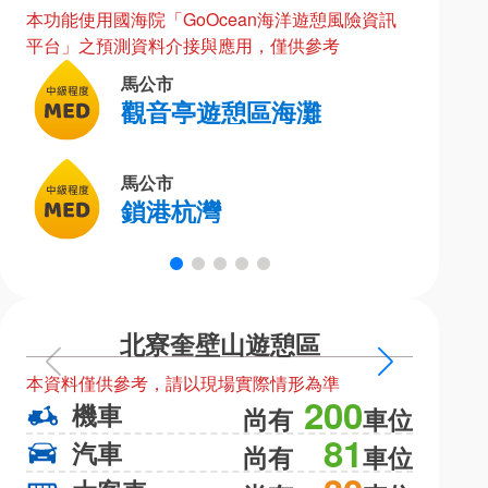
本功能使用國海院「GoOcean海洋遊憩風險資訊
平台」之預測資料介接與應用，僅供參考
馬公市
觀音亭遊憩區海灘
馬公市
鎖港杭灣
北寮奎壁山遊憩區
上
下
本資料僅供參考，請以現場實際情形為準
本資料僅
一
一
200
機車
機
尚有
車位
頁
頁
81
汽車
汽
尚有
車位