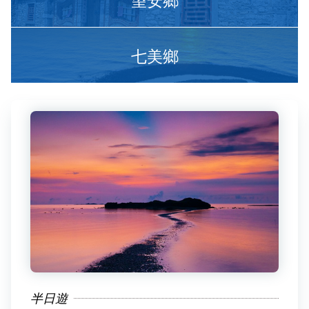
七美鄉
半日遊