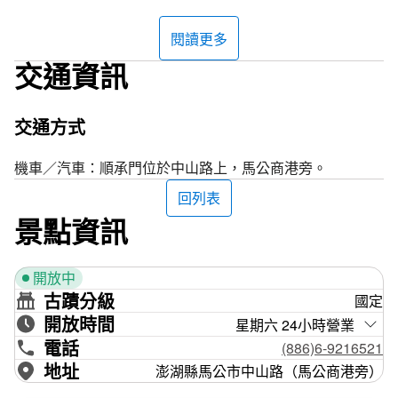
池之必要，遂由當時澎湖總兵吳宏洛監造，於光緒15年（1
889）竣工。
閱讀更多
交通資訊
媽宮城設有六門，朝陽門（東門，已拆除）、即敍門（小南
門，已拆除）、拱辰門（北門，已拆除）、迎薰門（南門，
已拆除），大西門（今中興門）及順承門為現今僅存的媽宮
交通方式
城遺址（國定古蹟），若想要眺望馬公港的美景，登上順承
門的敵樓是不錯的選擇哦!
機車／汽車：順承門位於中山路上，馬公商港旁。
回列表
景點資訊
開放中
古蹟分級
國定
開放時間
星期六 24小時營業
電話
(886)6-9216521
地址
澎湖縣馬公市中山路（馬公商港旁）