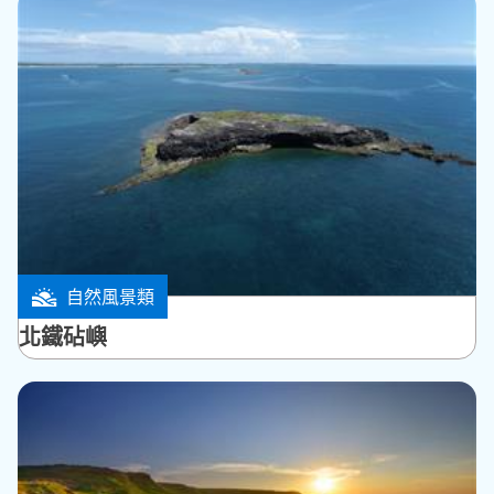
自然風景類
白沙鄉
北鐵砧嶼