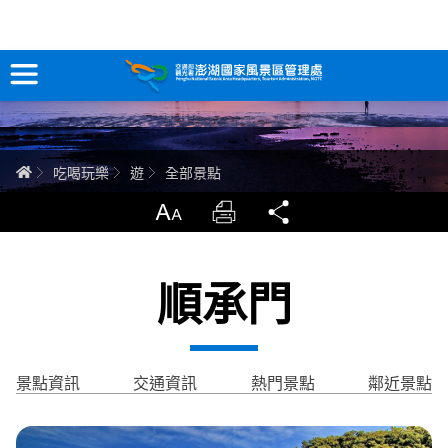
全部景點
跳
到
主
要
訊息專區
內
容
關於澎湖
首頁
吃喝玩樂
遊
全部景點
吃喝玩樂
放大
列印
分享
服務專區
順承門
智慧觀光情報站
永續旅遊
景點資訊
交通資訊
熱門景點
鄰近景點
網站導覽
兒童版