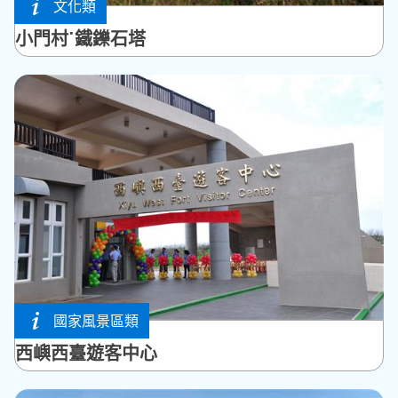
文化類
西嶼鄉
小門村˙鐵鑠石塔
國家風景區類
西嶼鄉
西嶼西臺遊客中心