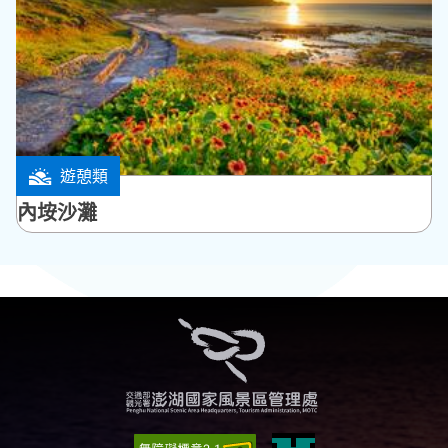
遊憩類
西嶼鄉
內垵沙灘