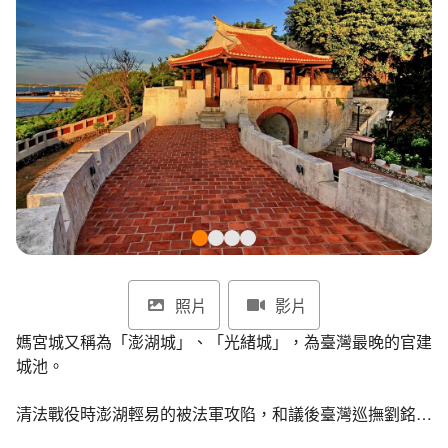
環境教育網
行政資訊網
RSS
臉書粉絲團
首長信箱
English
日本語
Tiếng Việt
ไทย
Bahasa indonesia
照片
影片
媽宮城又稱為「澎湖城」、「光緒城」，為臺灣最晚的官建
城池。
清法戰役時澎湖輕易的被法軍攻陷，和議後臺灣巡撫劉銘傳
與閩浙總督楊昌濬會籌防務，認為澎湖有建軍事防禦功能城