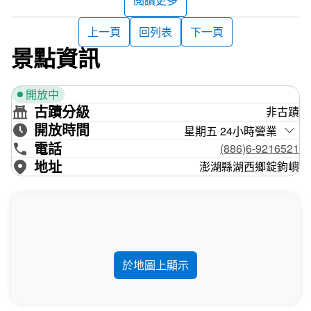
特殊的地質景觀使錠鉤嶼與雞善嶼、小白沙嶼一樣，共同被
列為澎湖縣玄武岩自然保留區，不能擅自登島，一般民眾只
上一頁
回列表
下一頁
能參加海上巡航的行程遠觀島嶼的景致。也因為人煙罕見，
景點資訊
每年4到9月間，會有各種珍貴的保育鳥種到這裡棲息繁
殖，例如白眉燕鷗、紅燕鷗和蒼燕鷗等夏季候鳥，是愛鳥人
開放中
士們不可錯過的賞鳥景點！
古蹟分級
非古蹟
開放時間
而每年的冬季11月到隔年1月，錠鉤嶼沿岸的礁石盛產天然
星期五 24小時營業
的「黑金」紫菜，清代時便由湖西、湖東、白坑、北寮4村
電話
(886)6-9216521
輪流到錠鉤嶼採集紫菜，是當地漁民們的共有產業，一般民
地址
澎湖縣湖西鄉錠鉤嶼
眾不得私自登陸採集喔！
於地圖上顯示