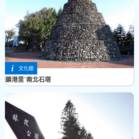
文化類
馬公市
鎖港里˙南北石塔