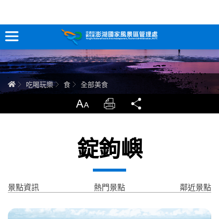
全部美食
跳
到
主
要
訊息專區
內
容
關於澎湖
首頁
吃喝玩樂
食
全部美食
吃喝玩樂
放大
列印
分享
服務專區
錠鉤嶼
智慧觀光情報站
永續旅遊
景點資訊
熱門景點
鄰近景點
網站導覽
兒童版