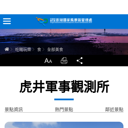
全部美食
跳
到
主
要
訊息專區
內
容
關於澎湖
首頁
吃喝玩樂
食
全部美食
吃喝玩樂
放大
列印
分享
服務專區
虎井軍事觀測所
智慧觀光情報站
永續旅遊
景點資訊
熱門景點
鄰近景點
網站導覽
兒童版