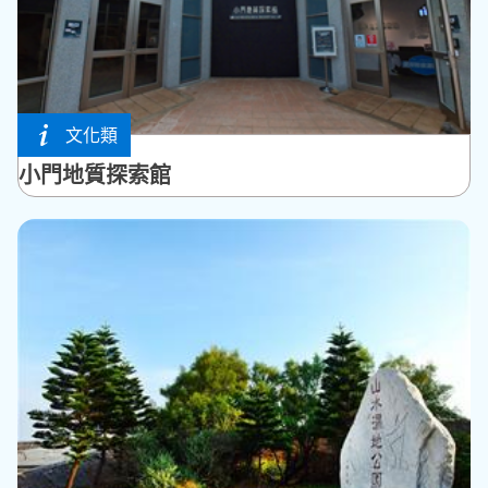
文化類
西嶼鄉
小門地質探索館