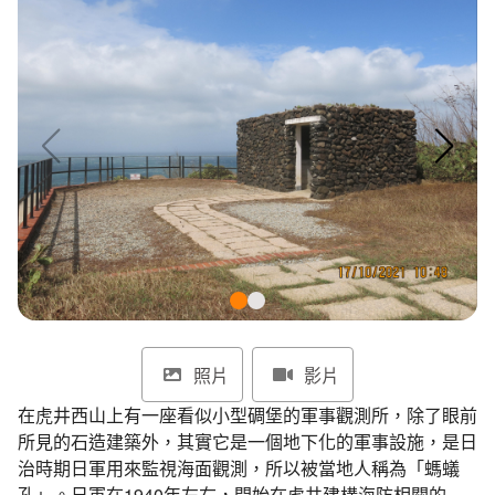
環境教育網
行政資訊網
RSS
臉書粉絲團
首長信箱
English
日本語
Tiếng Việt
ไทย
Bahasa indonesia
照片
影片
在虎井西山上有一座看似小型碉堡的軍事觀測所，除了眼前
所見的石造建築外，其實它是一個地下化的軍事設施，是日
治時期日軍用來監視海面觀測，所以被當地人稱為「螞蟻
孔」。日軍在1940年左右，開始在虎井建構海防相關的軍