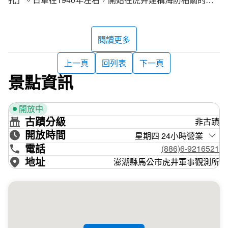
事設施，其中，最早興建的就是這一個軍事觀測所，曾經被
謠傳為「日軍山本五十六大將南進指揮所」，但後來經過考
證，已經證實是錯誤傳言，這個螞蟻孔只是單純海防駐軍。
閱讀更多
虎井軍事觀測所設有二個出入口，分別位在呈南北走向的通
上一頁
回列表
下一頁
道兩端。地下坑道採用鋼筋混凝土結構，長約42公尺，寬
景點資訊
約20公尺，狹長型的空間以通道分隔，兩側分別設有兵
房、辦公室、庫房、以及通信室等空間。一般會從北端進
開放中
入，而南端出口處則有一小平台，可以架設望遠鏡，用來監
古蹟分級
非古蹟
視海上軍情，是當時作為重要的軍事據點之一。
開放時間
星期四 24小時營業
電話
(886)6-9216521
地址
澎湖縣馬公市虎井軍事觀測所