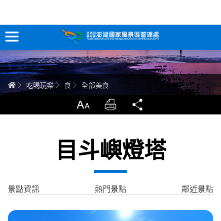
全部美食
跳
到
主
要
訊息專區
內
容
關於澎湖
首頁
吃喝玩樂
食
全部美食
吃喝玩樂
放大
列印
分享
服務專區
目斗嶼燈塔
智慧觀光情報站
永續旅遊
景點資訊
熱門景點
鄰近景點
網站導覽
兒童版