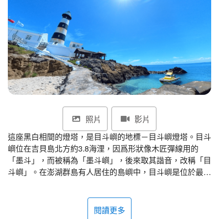
環境教育網
行政資訊網
RSS
臉書粉絲團
首長信箱
English
日本語
Tiếng Việt
ไทย
Bahasa indonesia
照片
影片
這座黑白相間的燈塔，是目斗嶼的地標－目斗嶼燈塔。目斗
嶼位在吉貝島北方約3.8海浬，因爲形狀像木匠彈線用的
「墨斗」，而被稱為「墨斗嶼」，後來取其諧音，改稱「目
斗嶼」。在澎湖群島有人居住的島嶼中，目斗嶼是位於最北
端的一個，因此也被稱為「北島」，而目斗嶼燈塔的舊稱便
是「北島燈塔」。
閱讀更多
這座燈塔的建造，和四周的險惡海底地形有極大關係。澎湖