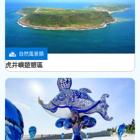
自然風景類
馬公市
虎井嶼遊憩區