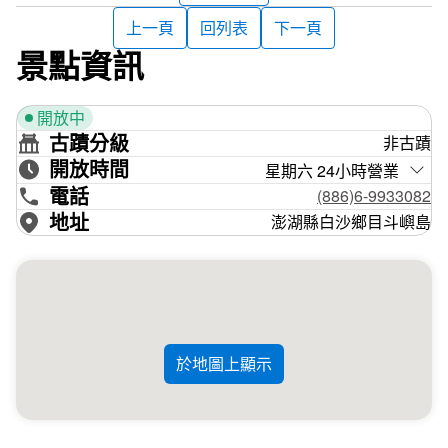
群島有許多急流，漁民之間流傳一句俗話是「一磽、二吼、
上一頁
回列表
下一頁
三西流」，其中排第一的「一磽」，就是指目斗嶼北面的大
景點資訊
磽嶼，四周暗礁遍布水流湍急，和附近的二磽嶼，連成一片
險惡的海域，時常發生海難，當時統治的日本便建造這座燈
開放中
塔，替船隻指引方向。
古蹟分級
非古蹟
開放時間
為了避免受風浪侵襲而腐銹，塔基以磚頭建造，塔身選擇使
星期六 24小時營業
用不易鏽蝕的鑄鐵材質，外觀則以黑白相間的平行條紋呈
電話
(886)6-9933082
現，作為醒目的警告標誌。燈塔周圍的建築是駐守人員的宿
地址
澎湖縣白沙鄉目斗嶼島
舍和辦公室，燈塔內部不開放參觀，但僅僅是在四周欣賞這
壯麗的建築，也就不虛此行了。
於地圖上顯示