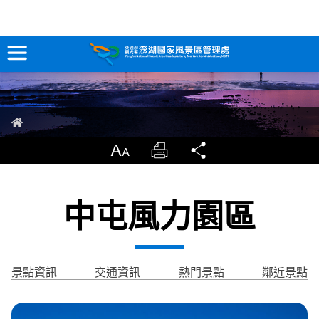
無標題
跳
到
主
要
訊息專區
內
容
關於澎湖
首頁
吃喝玩樂
放大
列印
分享
服務專區
中屯風力園區
智慧觀光情報站
永續旅遊
景點資訊
交通資訊
熱門景點
鄰近景點
網站導覽
兒童版