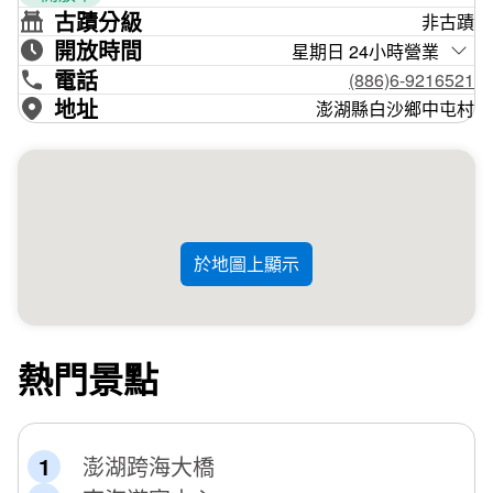
8部巨大的發電機組，是澎湖最醒目耀眼的地標，在許慧欣
古蹟分級
非古蹟
「放愛情一個假」、江美琪「親愛的你怎麼不在身邊」、劉
開放時間
星期日 24小時營業
燁「愛無界鎖定今生」以及詹雅雯的「騙人彼多」MV及許
電話
(886)6-9216521
多廣告片中都可以看到它的身影。白色造型的風車，不只是
地址
澎湖縣白沙鄉中屯村
人氣拍攝景點，也是澎湖浪漫的地標之一。
於地圖上顯示
熱門景點
澎湖跨海大橋