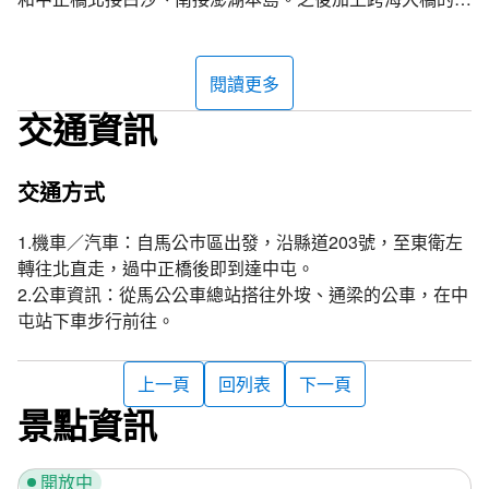
建，才將馬公、湖西、白沙跟西嶼四個鄉市連成一氣。
風力發電廠位於澎湖縣白沙鄉中屯村，於2001年10月正式
閱讀更多
商業運轉，風力發電廠位於中屯第二苗圃，目前已規劃為風
交通資訊
車公園，成為澎湖縣白沙鄉的著名旅遊景點和新地標。這座
風力發電廠為台灣第二座，是澎湖第三代風力發電機，風力
發電機組二期總計設置八組，每組可發電600千瓦，以電腦
交通方式
控制變速功能。當風力變化時，葉片的角度亦可隨之調整，
轉速便可隨著發電需求調整，以維持穩定的發電功率。
1.機車／汽車：自馬公巿區出發，沿縣道203號，至東衛左
轉往北直走，過中正橋後即到達中屯。
風力發電的原理
2.公車資訊：從馬公公車總站搭往外垵、通梁的公車，在中
風力發電是利用風力帶動風車葉片旋轉，透過增速機將旋轉
屯站下車步行前往。
的速度提升促使發電機發電，中屯機組約在每秒2.5公尺風
速便可發電，風力發電廠設置的地點必須具有風期長、平均
上一頁
回列表
下一頁
風速大、風力平穩且不受遮擋等風場條件，加上地理環境適
景點資訊
宜，才能減少投資成本並增加電力。
追星景點
開放中