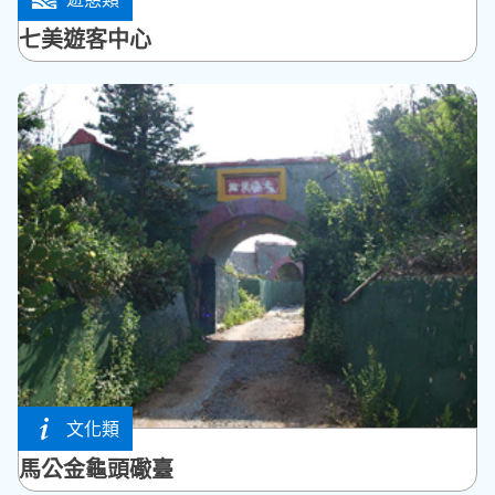
七美鄉
七美遊客中心
文化類
馬公市
馬公金龜頭礮臺