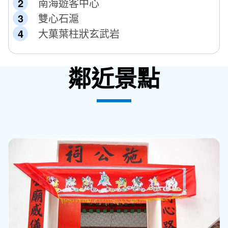
南海遊客中心
雙心石滬
大菓葉柱狀玄武岩
鄰近景點