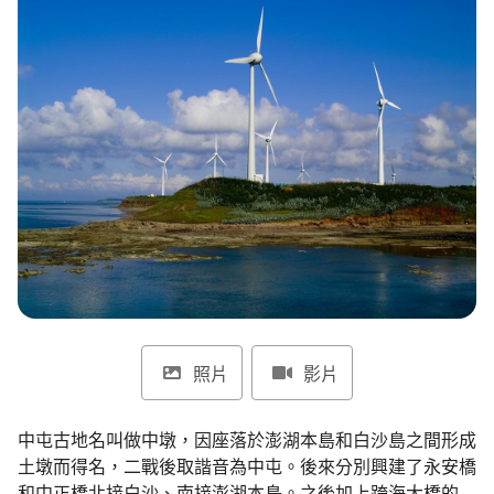
環境教育網
行政資訊網
RSS
臉書粉絲團
首長信箱
English
日本語
Tiếng Việt
ไทย
Bahasa indonesia
照片
影片
中屯古地名叫做中墩，因座落於澎湖本島和白沙島之間形成
土墩而得名，二戰後取諧音為中屯。後來分別興建了永安橋
和中正橋北接白沙、南接澎湖本島。之後加上跨海大橋的興