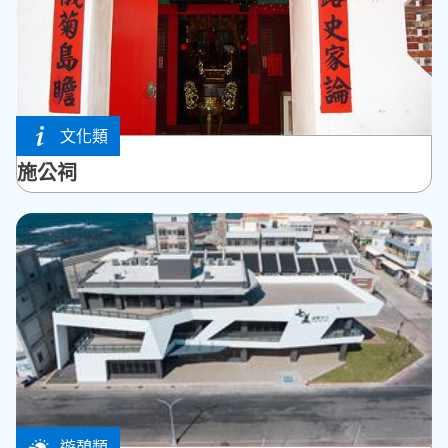
文化類
馬公市
施公祠
遊憩類