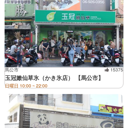
馬公市
15375
玉冠嫩仙草氷（かき氷店） 【馬公市】
日曜日 10:00 ~ 22:00