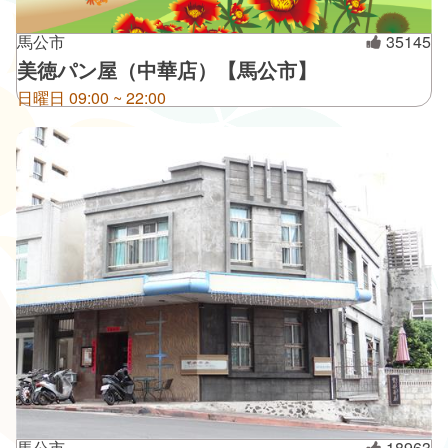
馬公市
35145
美徳パン屋（中華店）【馬公市】
日曜日 09:00 ~ 22:00
馬公市
18963