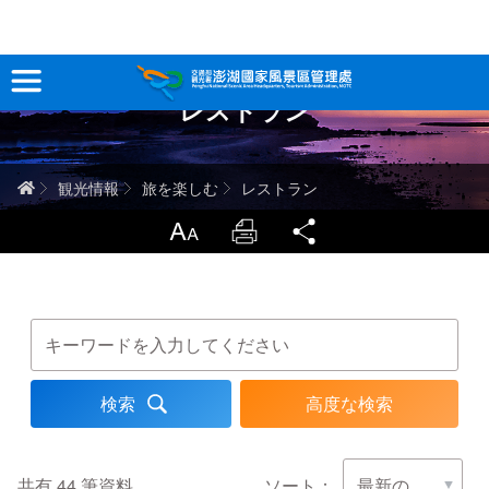
跳
到
主
レストラン
要
観光情報
內
容
澎湖を深く知る
ホーム
観光情報
旅を楽しむ
レストラン
旅行ガイド
LargrType
Print
Share
お問い合わせ
キーワード
当サイトについて
高度な検索
サイトマップ
中文版
English
Tiếng Việt
共有
44
筆資料
ソート：