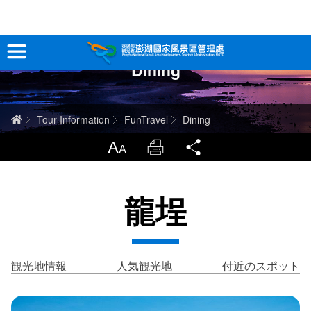
跳
到
主
Dining
要
観光情報
內
容
澎湖を深く知る
ホーム
Tour Information
FunTravel
Dining
旅行ガイド
LargrType
Print
Share
お問い合わせ
龍埕
当サイトについて
サイトマップ
中文版
観光地情報
人気観光地
付近のスポット
English
Tiếng Việt