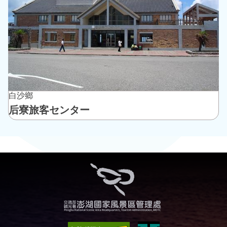
白沙鄉
后寮旅客センター