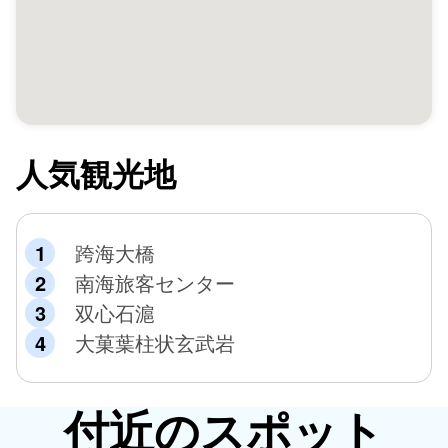
人気観光地
跨海大橋
南海旅客センター
双心石滬
大菓葉柱状玄武岩
付近のスポット