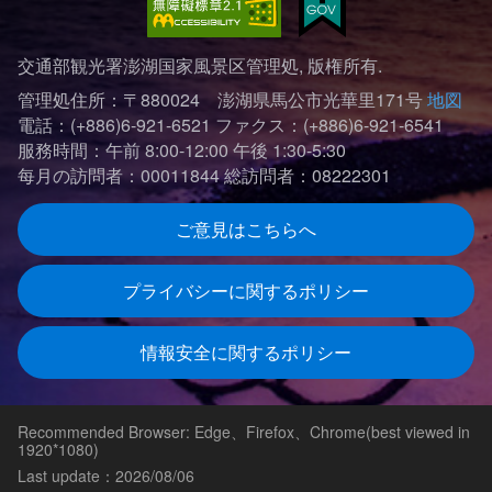
交通部観光署澎湖国家風景区管理処, 版権所有.
管理処住所：〒880024 澎湖県馬公市光華里171号
地図
電話：(+886)6-921-6521
ファクス：(+886)6-921-6541
服務時間：午前 8:00-12:00 午後 1:30-5:30
每月の訪問者：00011844
総訪問者：08222301
ご意見はこちらへ
プライバシーに関するポリシー
情報安全に関するポリシー
Recommended Browser: Edge、Firefox、Chrome(best viewed in
1920*1080)
Last update：2026/08/06