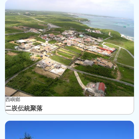
西嶼鄉
二崁伝統聚落