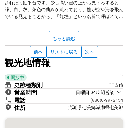
された海蝕平台です。少し高い崖の上から見下ろすると
緑、白、灰、茶色の曲線が流れており、龍が空や海を飛ん
でいる見えることから、「龍埕」という名前で呼ばれてい
ます。
もっと読む
前へ
リストに戻る
次へ
観光地情報
開放中
史跡種類別
非古蹟
営業時間
日曜日 24時間営業
電話
(886)6-9972154
住所
澎湖県七美鄉澎湖県七美郷